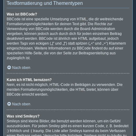
Textformatierung und Thementypen
Was ist BBCode?
BBCode ist eine spezielle Umsetzung von HTML, die dir weitreichende
Formatierungsmöglichkeiten für deinen Text gibt. Die Rechte zur
Verwendung von BBCode werden durch die Board-Administration
vergeben, können jedoch auch durch dich für jeden einzelnen Beitrag
deaktiviert werden. BBCode ist ähnlich wie HTML aufgebaut, jedoch
werden Tags von eckigen („[“ und „]“) statt spitzen („<“ und „>“) Klammern
eingeschlossen. Weitere Informationen zu BBCode findest du auf einer
speziellen Hilfe-Seite, die von der Seite zur Beitragserstellung aus
zugänglich ist.
Nach oben
Kann ich HTML benutzen?
Nein, es ist nicht möglich, HTML-Code in Beiträgen zu verwenden. Die
meisten Formatierungsmöglichkeiten, die HTML bietet, können über
BBCode erreicht werden.
Nach oben
Was sind Smileys?
Smileys sind kleine Bilder, die benutzt werden können, um ein Gefühl
auszudrücken. Für jeden Smiley gibt es einen kurzen Code, z. B. bedeutet
:) fröhlich und :( traurig. Die Liste aller Smileys kannst du beim Verfassen
eines Beitrags sehen. Versuche bitte trotzdem, Smileys nicht zu häufig zu