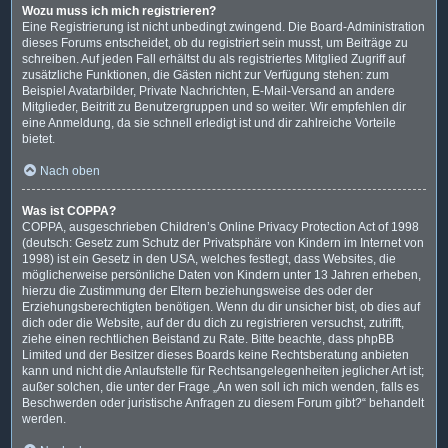
Wozu muss ich mich registrieren?
Eine Registrierung ist nicht unbedingt zwingend. Die Board-Administration
dieses Forums entscheidet, ob du registriert sein musst, um Beiträge zu
schreiben. Auf jeden Fall erhältst du als registriertes Mitglied Zugriff auf
zusätzliche Funktionen, die Gästen nicht zur Verfügung stehen: zum
Beispiel Avatarbilder, Private Nachrichten, E-Mail-Versand an andere
Mitglieder, Beitritt zu Benutzergruppen und so weiter. Wir empfehlen dir
eine Anmeldung, da sie schnell erledigt ist und dir zahlreiche Vorteile
bietet.
Nach oben
Was ist COPPA?
COPPA, ausgeschrieben Children’s Online Privacy Protection Act of 1998
(deutsch: Gesetz zum Schutz der Privatsphäre von Kindern im Internet von
1998) ist ein Gesetz in den USA, welches festlegt, dass Websites, die
möglicherweise persönliche Daten von Kindern unter 13 Jahren erheben,
hierzu die Zustimmung der Eltern beziehungsweise des oder der
Erziehungsberechtigten benötigen. Wenn du dir unsicher bist, ob dies auf
dich oder die Website, auf der du dich zu registrieren versuchst, zutrifft,
ziehe einen rechtlichen Beistand zu Rate. Bitte beachte, dass phpBB
Limited und der Besitzer dieses Boards keine Rechtsberatung anbieten
kann und nicht die Anlaufstelle für Rechtsangelegenheiten jeglicher Art ist;
außer solchen, die unter der Frage „An wen soll ich mich wenden, falls es
Beschwerden oder juristische Anfragen zu diesem Forum gibt?“ behandelt
werden.