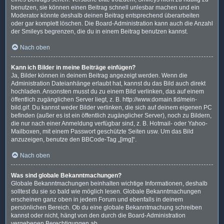
benutzen, sie können einen Beitrag schnell unlesbar machen und ein
Moderator könnte deshalb deinen Beitrag entsprechend überarbeiten
oder gar komplett löschen. Die Board-Administration kann auch die Anzahl
der Smileys begrenzen, die du in einem Beitrag benutzen kannst.
Nach oben
Kann ich Bilder in meine Beiträge einfügen?
Ja, Bilder können in deinem Beitrag angezeigt werden. Wenn die
Administration Dateianhänge erlaubt hat, kannst du das Bild auch direkt
hochladen. Ansonsten musst du zu einem Bild verlinken, das auf einem
öffentlich zugänglichen Server liegt, z. B. http://www.domain.tld/mein-
bild.gif. Du kannst weder Bilder verlinken, die sich auf deinem eigenen PC
befinden (außer es ist ein öffentlich zugänglicher Server), noch zu Bildern,
die nur nach einer Anmeldung verfügbar sind, z. B. Hotmail- oder Yahoo-
Mailboxen, mit einem Passwort geschützte Seiten usw. Um das Bild
anzuzeigen, benutze den BBCode-Tag „[img]“.
Nach oben
Was sind globale Bekanntmachungen?
Globale Bekanntmachungen beinhalten wichtige Informationen, deshalb
solltest du sie so bald wie möglich lesen. Globale Bekanntmachungen
erscheinen ganz oben in jedem Forum und ebenfalls in deinem
persönlichen Bereich. Ob du eine globale Bekanntmachung schreiben
kannst oder nicht, hängt von den durch die Board-Administration
vergebenen Berechtigungen ab.