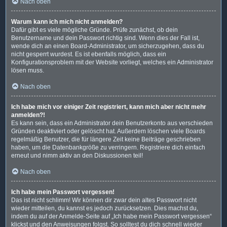
Nach oben
Warum kann ich mich nicht anmelden?
Dafür gibt es viele mögliche Gründe. Prüfe zunächst, ob dein
Benutzername und dein Passwort richtig sind. Wenn dies der Fall ist,
wende dich an einen Board-Administrator, um sicherzugehen, dass du
nicht gesperrt wurdest. Es ist ebenfalls möglich, dass ein
Konfigurationsproblem mit der Website vorliegt, welches ein Administrator
lösen muss.
Nach oben
Ich habe mich vor einiger Zeit registriert, kann mich aber nicht mehr
anmelden?!
Es kann sein, dass ein Administrator dein Benutzerkonto aus verschieden
Gründen deaktiviert oder gelöscht hat. Außerdem löschen viele Boards
regelmäßig Benutzer, die für längere Zeit keine Beiträge geschrieben
haben, um die Datenbankgröße zu verringern. Registriere dich einfach
erneut und nimm aktiv an den Diskussionen teil!
Nach oben
Ich habe mein Passwort vergessen!
Das ist nicht schlimm! Wir können dir zwar dein altes Passwort nicht
wieder mitteilen, du kannst es jedoch zurücksetzen. Dies machst du,
indem du auf der Anmelde-Seite auf „Ich habe mein Passwort vergessen“
klickst und den Anweisungen folgst. So solltest du dich schnell wieder