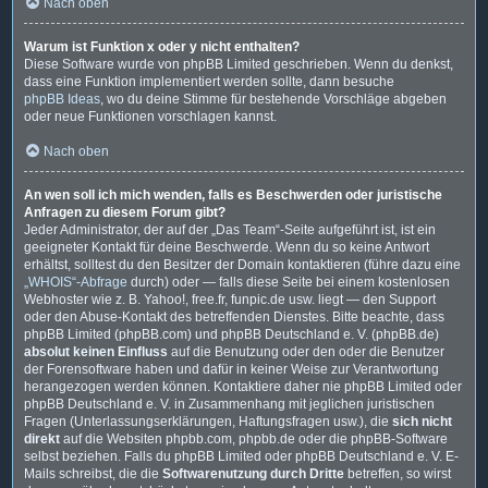
Nach oben
Warum ist Funktion x oder y nicht enthalten?
Diese Software wurde von phpBB Limited geschrieben. Wenn du denkst,
dass eine Funktion implementiert werden sollte, dann besuche
phpBB Ideas
, wo du deine Stimme für bestehende Vorschläge abgeben
oder neue Funktionen vorschlagen kannst.
Nach oben
An wen soll ich mich wenden, falls es Beschwerden oder juristische
Anfragen zu diesem Forum gibt?
Jeder Administrator, der auf der „Das Team“-Seite aufgeführt ist, ist ein
geeigneter Kontakt für deine Beschwerde. Wenn du so keine Antwort
erhältst, solltest du den Besitzer der Domain kontaktieren (führe dazu eine
„WHOIS“-Abfrage
durch) oder — falls diese Seite bei einem kostenlosen
Webhoster wie z. B. Yahoo!, free.fr, funpic.de usw. liegt — den Support
oder den Abuse-Kontakt des betreffenden Dienstes. Bitte beachte, dass
phpBB Limited (phpBB.com) und phpBB Deutschland e. V. (phpBB.de)
absolut keinen Einfluss
auf die Benutzung oder den oder die Benutzer
der Forensoftware haben und dafür in keiner Weise zur Verantwortung
herangezogen werden können. Kontaktiere daher nie phpBB Limited oder
phpBB Deutschland e. V. in Zusammenhang mit jeglichen juristischen
Fragen (Unterlassungserklärungen, Haftungsfragen usw.), die
sich nicht
direkt
auf die Websiten phpbb.com, phpbb.de oder die phpBB-Software
selbst beziehen. Falls du phpBB Limited oder phpBB Deutschland e. V. E-
Mails schreibst, die die
Softwarenutzung durch Dritte
betreffen, so wirst