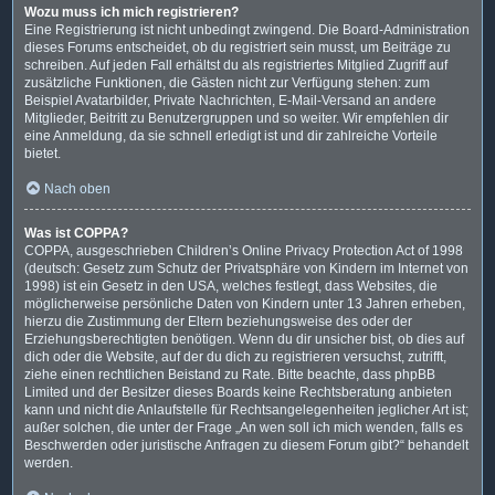
Wozu muss ich mich registrieren?
Eine Registrierung ist nicht unbedingt zwingend. Die Board-Administration
dieses Forums entscheidet, ob du registriert sein musst, um Beiträge zu
schreiben. Auf jeden Fall erhältst du als registriertes Mitglied Zugriff auf
zusätzliche Funktionen, die Gästen nicht zur Verfügung stehen: zum
Beispiel Avatarbilder, Private Nachrichten, E-Mail-Versand an andere
Mitglieder, Beitritt zu Benutzergruppen und so weiter. Wir empfehlen dir
eine Anmeldung, da sie schnell erledigt ist und dir zahlreiche Vorteile
bietet.
Nach oben
Was ist COPPA?
COPPA, ausgeschrieben Children’s Online Privacy Protection Act of 1998
(deutsch: Gesetz zum Schutz der Privatsphäre von Kindern im Internet von
1998) ist ein Gesetz in den USA, welches festlegt, dass Websites, die
möglicherweise persönliche Daten von Kindern unter 13 Jahren erheben,
hierzu die Zustimmung der Eltern beziehungsweise des oder der
Erziehungsberechtigten benötigen. Wenn du dir unsicher bist, ob dies auf
dich oder die Website, auf der du dich zu registrieren versuchst, zutrifft,
ziehe einen rechtlichen Beistand zu Rate. Bitte beachte, dass phpBB
Limited und der Besitzer dieses Boards keine Rechtsberatung anbieten
kann und nicht die Anlaufstelle für Rechtsangelegenheiten jeglicher Art ist;
außer solchen, die unter der Frage „An wen soll ich mich wenden, falls es
Beschwerden oder juristische Anfragen zu diesem Forum gibt?“ behandelt
werden.