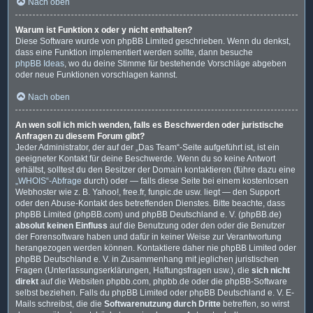
Nach oben
Warum ist Funktion x oder y nicht enthalten?
Diese Software wurde von phpBB Limited geschrieben. Wenn du denkst,
dass eine Funktion implementiert werden sollte, dann besuche
phpBB Ideas
, wo du deine Stimme für bestehende Vorschläge abgeben
oder neue Funktionen vorschlagen kannst.
Nach oben
An wen soll ich mich wenden, falls es Beschwerden oder juristische
Anfragen zu diesem Forum gibt?
Jeder Administrator, der auf der „Das Team“-Seite aufgeführt ist, ist ein
geeigneter Kontakt für deine Beschwerde. Wenn du so keine Antwort
erhältst, solltest du den Besitzer der Domain kontaktieren (führe dazu eine
„WHOIS“-Abfrage
durch) oder — falls diese Seite bei einem kostenlosen
Webhoster wie z. B. Yahoo!, free.fr, funpic.de usw. liegt — den Support
oder den Abuse-Kontakt des betreffenden Dienstes. Bitte beachte, dass
phpBB Limited (phpBB.com) und phpBB Deutschland e. V. (phpBB.de)
absolut keinen Einfluss
auf die Benutzung oder den oder die Benutzer
der Forensoftware haben und dafür in keiner Weise zur Verantwortung
herangezogen werden können. Kontaktiere daher nie phpBB Limited oder
phpBB Deutschland e. V. in Zusammenhang mit jeglichen juristischen
Fragen (Unterlassungserklärungen, Haftungsfragen usw.), die
sich nicht
direkt
auf die Websiten phpbb.com, phpbb.de oder die phpBB-Software
selbst beziehen. Falls du phpBB Limited oder phpBB Deutschland e. V. E-
Mails schreibst, die die
Softwarenutzung durch Dritte
betreffen, so wirst