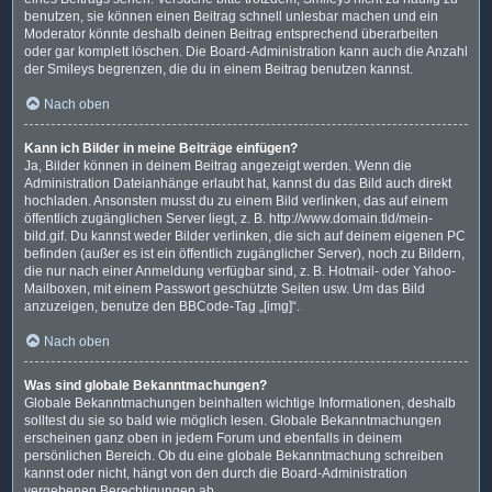
benutzen, sie können einen Beitrag schnell unlesbar machen und ein
Moderator könnte deshalb deinen Beitrag entsprechend überarbeiten
oder gar komplett löschen. Die Board-Administration kann auch die Anzahl
der Smileys begrenzen, die du in einem Beitrag benutzen kannst.
Nach oben
Kann ich Bilder in meine Beiträge einfügen?
Ja, Bilder können in deinem Beitrag angezeigt werden. Wenn die
Administration Dateianhänge erlaubt hat, kannst du das Bild auch direkt
hochladen. Ansonsten musst du zu einem Bild verlinken, das auf einem
öffentlich zugänglichen Server liegt, z. B. http://www.domain.tld/mein-
bild.gif. Du kannst weder Bilder verlinken, die sich auf deinem eigenen PC
befinden (außer es ist ein öffentlich zugänglicher Server), noch zu Bildern,
die nur nach einer Anmeldung verfügbar sind, z. B. Hotmail- oder Yahoo-
Mailboxen, mit einem Passwort geschützte Seiten usw. Um das Bild
anzuzeigen, benutze den BBCode-Tag „[img]“.
Nach oben
Was sind globale Bekanntmachungen?
Globale Bekanntmachungen beinhalten wichtige Informationen, deshalb
solltest du sie so bald wie möglich lesen. Globale Bekanntmachungen
erscheinen ganz oben in jedem Forum und ebenfalls in deinem
persönlichen Bereich. Ob du eine globale Bekanntmachung schreiben
kannst oder nicht, hängt von den durch die Board-Administration
vergebenen Berechtigungen ab.