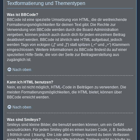
Textformatierung und Thementypen
Was ist BBCode?
BBCode ist eine spezielle Umsetzung von HTML, die dir weitreichende
Formatierungsmöglichkeiten für deinen Text gibt. Die Rechte zur
Verwendung von BBCode werden durch die Board-Administration
vergeben, können jedoch auch durch dich für jeden einzelnen Beitrag
deaktiviert werden. BBCode ist ähnlich wie HTML aufgebaut, jedoch
werden Tags von eckigen („[“ und „]“) statt spitzen („<“ und „>“) Klammern
eingeschlossen. Weitere Informationen zu BBCode findest du auf einer
speziellen Hilfe-Seite, die von der Seite zur Beitragserstellung aus
zugänglich ist.
Nach oben
Kann ich HTML benutzen?
Nein, es ist nicht möglich, HTML-Code in Beiträgen zu verwenden. Die
meisten Formatierungsmöglichkeiten, die HTML bietet, können über
BBCode erreicht werden.
Nach oben
Was sind Smileys?
Smileys sind kleine Bilder, die benutzt werden können, um ein Gefühl
auszudrücken. Für jeden Smiley gibt es einen kurzen Code, z. B. bedeutet
:) fröhlich und :( traurig. Die Liste aller Smileys kannst du beim Verfassen
eines Beitrags sehen. Versuche bitte trotzdem, Smileys nicht zu häufig zu