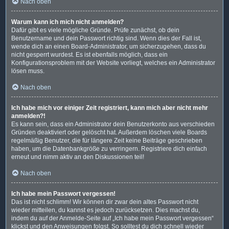
Nach oben
Warum kann ich mich nicht anmelden?
Dafür gibt es viele mögliche Gründe. Prüfe zunächst, ob dein
Benutzername und dein Passwort richtig sind. Wenn dies der Fall ist,
wende dich an einen Board-Administrator, um sicherzugehen, dass du
nicht gesperrt wurdest. Es ist ebenfalls möglich, dass ein
Konfigurationsproblem mit der Website vorliegt, welches ein Administrator
lösen muss.
Nach oben
Ich habe mich vor einiger Zeit registriert, kann mich aber nicht mehr
anmelden?!
Es kann sein, dass ein Administrator dein Benutzerkonto aus verschieden
Gründen deaktiviert oder gelöscht hat. Außerdem löschen viele Boards
regelmäßig Benutzer, die für längere Zeit keine Beiträge geschrieben
haben, um die Datenbankgröße zu verringern. Registriere dich einfach
erneut und nimm aktiv an den Diskussionen teil!
Nach oben
Ich habe mein Passwort vergessen!
Das ist nicht schlimm! Wir können dir zwar dein altes Passwort nicht
wieder mitteilen, du kannst es jedoch zurücksetzen. Dies machst du,
indem du auf der Anmelde-Seite auf „Ich habe mein Passwort vergessen“
klickst und den Anweisungen folgst. So solltest du dich schnell wieder