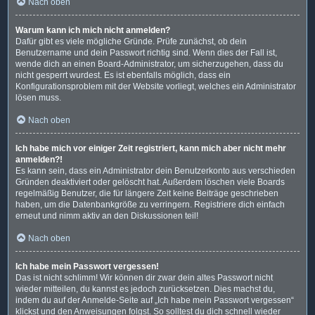
Nach oben
Warum kann ich mich nicht anmelden?
Dafür gibt es viele mögliche Gründe. Prüfe zunächst, ob dein
Benutzername und dein Passwort richtig sind. Wenn dies der Fall ist,
wende dich an einen Board-Administrator, um sicherzugehen, dass du
nicht gesperrt wurdest. Es ist ebenfalls möglich, dass ein
Konfigurationsproblem mit der Website vorliegt, welches ein Administrator
lösen muss.
Nach oben
Ich habe mich vor einiger Zeit registriert, kann mich aber nicht mehr
anmelden?!
Es kann sein, dass ein Administrator dein Benutzerkonto aus verschieden
Gründen deaktiviert oder gelöscht hat. Außerdem löschen viele Boards
regelmäßig Benutzer, die für längere Zeit keine Beiträge geschrieben
haben, um die Datenbankgröße zu verringern. Registriere dich einfach
erneut und nimm aktiv an den Diskussionen teil!
Nach oben
Ich habe mein Passwort vergessen!
Das ist nicht schlimm! Wir können dir zwar dein altes Passwort nicht
wieder mitteilen, du kannst es jedoch zurücksetzen. Dies machst du,
indem du auf der Anmelde-Seite auf „Ich habe mein Passwort vergessen“
klickst und den Anweisungen folgst. So solltest du dich schnell wieder