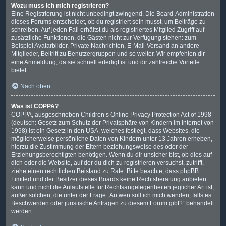
Wozu muss ich mich registrieren?
Eine Registrierung ist nicht unbedingt zwingend. Die Board-Administration
dieses Forums entscheidet, ob du registriert sein musst, um Beiträge zu
schreiben. Auf jeden Fall erhältst du als registriertes Mitglied Zugriff auf
zusätzliche Funktionen, die Gästen nicht zur Verfügung stehen: zum
Beispiel Avatarbilder, Private Nachrichten, E-Mail-Versand an andere
Mitglieder, Beitritt zu Benutzergruppen und so weiter. Wir empfehlen dir
eine Anmeldung, da sie schnell erledigt ist und dir zahlreiche Vorteile
bietet.
Nach oben
Was ist COPPA?
COPPA, ausgeschrieben Children’s Online Privacy Protection Act of 1998
(deutsch: Gesetz zum Schutz der Privatsphäre von Kindern im Internet von
1998) ist ein Gesetz in den USA, welches festlegt, dass Websites, die
möglicherweise persönliche Daten von Kindern unter 13 Jahren erheben,
hierzu die Zustimmung der Eltern beziehungsweise des oder der
Erziehungsberechtigten benötigen. Wenn du dir unsicher bist, ob dies auf
dich oder die Website, auf der du dich zu registrieren versuchst, zutrifft,
ziehe einen rechtlichen Beistand zu Rate. Bitte beachte, dass phpBB
Limited und der Besitzer dieses Boards keine Rechtsberatung anbieten
kann und nicht die Anlaufstelle für Rechtsangelegenheiten jeglicher Art ist;
außer solchen, die unter der Frage „An wen soll ich mich wenden, falls es
Beschwerden oder juristische Anfragen zu diesem Forum gibt?“ behandelt
werden.