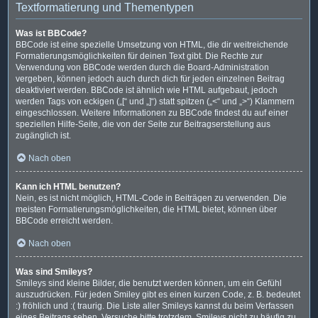
Textformatierung und Thementypen
Was ist BBCode?
BBCode ist eine spezielle Umsetzung von HTML, die dir weitreichende
Formatierungsmöglichkeiten für deinen Text gibt. Die Rechte zur
Verwendung von BBCode werden durch die Board-Administration
vergeben, können jedoch auch durch dich für jeden einzelnen Beitrag
deaktiviert werden. BBCode ist ähnlich wie HTML aufgebaut, jedoch
werden Tags von eckigen („[“ und „]“) statt spitzen („<“ und „>“) Klammern
eingeschlossen. Weitere Informationen zu BBCode findest du auf einer
speziellen Hilfe-Seite, die von der Seite zur Beitragserstellung aus
zugänglich ist.
Nach oben
Kann ich HTML benutzen?
Nein, es ist nicht möglich, HTML-Code in Beiträgen zu verwenden. Die
meisten Formatierungsmöglichkeiten, die HTML bietet, können über
BBCode erreicht werden.
Nach oben
Was sind Smileys?
Smileys sind kleine Bilder, die benutzt werden können, um ein Gefühl
auszudrücken. Für jeden Smiley gibt es einen kurzen Code, z. B. bedeutet
:) fröhlich und :( traurig. Die Liste aller Smileys kannst du beim Verfassen
eines Beitrags sehen. Versuche bitte trotzdem, Smileys nicht zu häufig zu