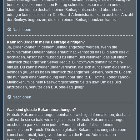
benutzen, sie können einen Beitrag schnell unlesbar machen und ein
Moderator könnte deshalb deinen Beitrag entsprechend überarbeiten
oder gar komplett löschen. Die Board-Administration kann auch die Anzahl
der Smileys begrenzen, die du in einem Beitrag benutzen kannst.
Nach oben
Kann ich Bilder in meine Beiträge einfügen?
Ja, Bilder können in deinem Beitrag angezeigt werden. Wenn die
Administration Dateianhänge erlaubt hat, kannst du das Bild auch direkt
hochladen. Ansonsten musst du zu einem Bild verlinken, das auf einem
öffentlich zugänglichen Server liegt, z. B. http://www.domain.tld/mein-
bild.gif. Du kannst weder Bilder verlinken, die sich auf deinem eigenen PC
befinden (außer es ist ein öffentlich zugänglicher Server), noch zu Bildern,
die nur nach einer Anmeldung verfügbar sind, z. B. Hotmail- oder Yahoo-
Mailboxen, mit einem Passwort geschützte Seiten usw. Um das Bild
anzuzeigen, benutze den BBCode-Tag „[img]“.
Nach oben
Was sind globale Bekanntmachungen?
Globale Bekanntmachungen beinhalten wichtige Informationen, deshalb
solltest du sie so bald wie möglich lesen. Globale Bekanntmachungen
erscheinen ganz oben in jedem Forum und ebenfalls in deinem
persönlichen Bereich. Ob du eine globale Bekanntmachung schreiben
kannst oder nicht, hängt von den durch die Board-Administration
vergebenen Berechtigungen ab.