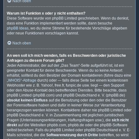
Nach oben
Warum ist Funktion x oder y nicht enthalten?
Diese Software wurde von phpBB Limited geschrieben. Wenn du denkst,
dass eine Funktion implementiert werden sollte, dann besuche
phpBB Ideas
, wo du deine Stimme für bestehende Vorschläge abgeben
oder neue Funktionen vorschlagen kannst.
Nach oben
An wen soll ich mich wenden, falls es Beschwerden oder juristische
Anfragen zu diesem Forum gibt?
Jeder Administrator, der auf der „Das Team“-Seite aufgeführt ist, ist ein
geeigneter Kontakt für deine Beschwerde. Wenn du so keine Antwort
erhältst, solltest du den Besitzer der Domain kontaktieren (führe dazu eine
„WHOIS“-Abfrage
durch) oder — falls diese Seite bei einem kostenlosen
Webhoster wie z. B. Yahoo!, free.fr, funpic.de usw. liegt — den Support
oder den Abuse-Kontakt des betreffenden Dienstes. Bitte beachte, dass
phpBB Limited (phpBB.com) und phpBB Deutschland e. V. (phpBB.de)
absolut keinen Einfluss
auf die Benutzung oder den oder die Benutzer
der Forensoftware haben und dafür in keiner Weise zur Verantwortung
herangezogen werden können. Kontaktiere daher nie phpBB Limited oder
phpBB Deutschland e. V. in Zusammenhang mit jeglichen juristischen
Fragen (Unterlassungserklärungen, Haftungsfragen usw.), die
sich nicht
direkt
auf die Websiten phpbb.com, phpbb.de oder die phpBB-Software
selbst beziehen. Falls du phpBB Limited oder phpBB Deutschland e. V. E-
Mails schreibst, die die
Softwarenutzung durch Dritte
betreffen, so wirst