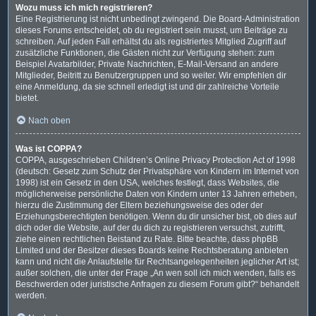
Wozu muss ich mich registrieren?
Eine Registrierung ist nicht unbedingt zwingend. Die Board-Administration
dieses Forums entscheidet, ob du registriert sein musst, um Beiträge zu
schreiben. Auf jeden Fall erhältst du als registriertes Mitglied Zugriff auf
zusätzliche Funktionen, die Gästen nicht zur Verfügung stehen: zum
Beispiel Avatarbilder, Private Nachrichten, E-Mail-Versand an andere
Mitglieder, Beitritt zu Benutzergruppen und so weiter. Wir empfehlen dir
eine Anmeldung, da sie schnell erledigt ist und dir zahlreiche Vorteile
bietet.
Nach oben
Was ist COPPA?
COPPA, ausgeschrieben Children’s Online Privacy Protection Act of 1998
(deutsch: Gesetz zum Schutz der Privatsphäre von Kindern im Internet von
1998) ist ein Gesetz in den USA, welches festlegt, dass Websites, die
möglicherweise persönliche Daten von Kindern unter 13 Jahren erheben,
hierzu die Zustimmung der Eltern beziehungsweise des oder der
Erziehungsberechtigten benötigen. Wenn du dir unsicher bist, ob dies auf
dich oder die Website, auf der du dich zu registrieren versuchst, zutrifft,
ziehe einen rechtlichen Beistand zu Rate. Bitte beachte, dass phpBB
Limited und der Besitzer dieses Boards keine Rechtsberatung anbieten
kann und nicht die Anlaufstelle für Rechtsangelegenheiten jeglicher Art ist;
außer solchen, die unter der Frage „An wen soll ich mich wenden, falls es
Beschwerden oder juristische Anfragen zu diesem Forum gibt?“ behandelt
werden.