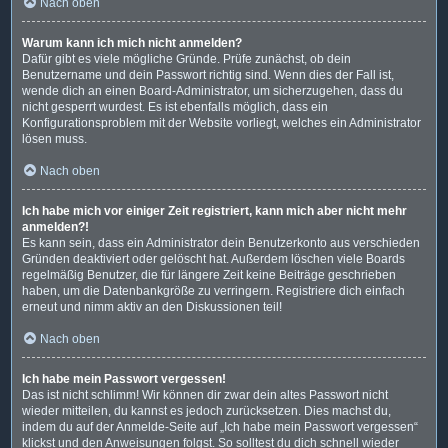
Nach oben
Warum kann ich mich nicht anmelden?
Dafür gibt es viele mögliche Gründe. Prüfe zunächst, ob dein
Benutzername und dein Passwort richtig sind. Wenn dies der Fall ist,
wende dich an einen Board-Administrator, um sicherzugehen, dass du
nicht gesperrt wurdest. Es ist ebenfalls möglich, dass ein
Konfigurationsproblem mit der Website vorliegt, welches ein Administrator
lösen muss.
Nach oben
Ich habe mich vor einiger Zeit registriert, kann mich aber nicht mehr
anmelden?!
Es kann sein, dass ein Administrator dein Benutzerkonto aus verschieden
Gründen deaktiviert oder gelöscht hat. Außerdem löschen viele Boards
regelmäßig Benutzer, die für längere Zeit keine Beiträge geschrieben
haben, um die Datenbankgröße zu verringern. Registriere dich einfach
erneut und nimm aktiv an den Diskussionen teil!
Nach oben
Ich habe mein Passwort vergessen!
Das ist nicht schlimm! Wir können dir zwar dein altes Passwort nicht
wieder mitteilen, du kannst es jedoch zurücksetzen. Dies machst du,
indem du auf der Anmelde-Seite auf „Ich habe mein Passwort vergessen“
klickst und den Anweisungen folgst. So solltest du dich schnell wieder