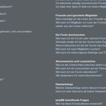
Ich bekomme ständig unerwünschte Private
 auftaucht?
Ich habe eine Spam-E-Mail von einem Mitgli
alsch!
Freunde und ignorierte Mitglieder
Wozu benötige ich die Listen der Freunde un
rden?
Wie kann ich Mitglieder zur Liste der Freund
wieder aus den Listen entfernen?
fgefordert, mich anzumelden.
Die Foren durchsuchen
Wie kann ich ein Forum oder mehrere For
Weshalb erhalte ich bei der Suche keine Er
Warum bekomme ich bei der Suche eine lee
Wie kann ich nach Mitgliedern suchen?
Wie kann ich meine eigenen Beiträge und T
Abonnements und Lesezeichen
Was ist der Unterschied zwischen einem L
Wie kann ich ein Lesezeichen auf ein Them
Wie kann ich ein Forum abonnieren?
Wie deaktiviere ich meine Abonnements?
gs?
Dateianhänge
Welche Dateianhänge sind in diesem Forum
Kann ich eine Übersicht all meiner Dateian
phpBB betreffende Fragen
Wer hat diese Forensoftware entwickelt?