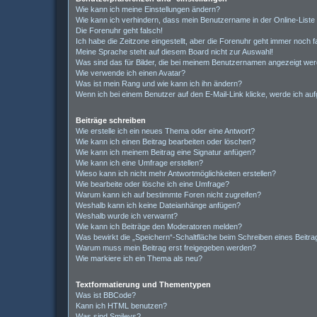
Wie kann ich meine Einstellungen ändern?
Wie kann ich verhindern, dass mein Benutzername in der Online-Liste
Die Forenuhr geht falsch!
Ich habe die Zeitzone eingestellt, aber die Forenuhr geht immer noch f
Meine Sprache steht auf diesem Board nicht zur Auswahl!
Was sind das für Bilder, die bei meinem Benutzernamen angezeigt we
Wie verwende ich einen Avatar?
Was ist mein Rang und wie kann ich ihn ändern?
Wenn ich bei einem Benutzer auf den E-Mail-Link klicke, werde ich au
Beiträge schreiben
Wie erstelle ich ein neues Thema oder eine Antwort?
Wie kann ich einen Beitrag bearbeiten oder löschen?
Wie kann ich meinem Beitrag eine Signatur anfügen?
Wie kann ich eine Umfrage erstellen?
Wieso kann ich nicht mehr Antwortmöglichkeiten erstellen?
Wie bearbeite oder lösche ich eine Umfrage?
Warum kann ich auf bestimmte Foren nicht zugreifen?
Weshalb kann ich keine Dateianhänge anfügen?
Weshalb wurde ich verwarnt?
Wie kann ich Beiträge den Moderatoren melden?
Was bewirkt die „Speichern“-Schaltfläche beim Schreiben eines Beitra
Warum muss mein Beitrag erst freigegeben werden?
Wie markiere ich ein Thema als neu?
Textformatierung und Thementypen
Was ist BBCode?
Kann ich HTML benutzen?
Was sind Smileys?