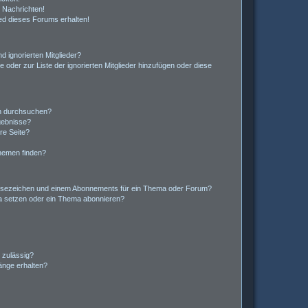
 Nachrichten!
ed dieses Forums erhalten!
d ignorierten Mitglieder?
e oder zur Liste der ignorierten Mitglieder hinzufügen oder diese
en durchsuchen?
gebnisse?
re Seite?
hemen finden?
esezeichen und einem Abonnements für ein Thema oder Forum?
a setzen oder ein Thema abonnieren?
 zulässig?
hänge erhalten?