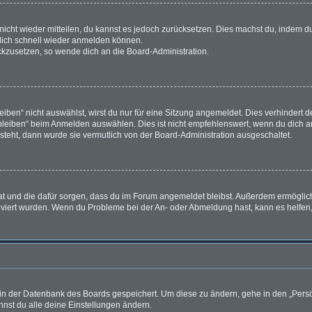
t nicht wieder mitteilen, du kannst es jedoch zurücksetzen. Dies machst du, indem 
 dich schnell wieder anmelden können.
ückzusetzen, so wende dich an die Board-Administration.
en“ nicht auswählst, wirst du nur für eine Sitzung angemeldet. Dies verhindert 
leiben“ beim Anmelden auswählen. Dies ist nicht empfehlenswert, wenn du dich an
 steht, dann wurde sie vermutlich von der Board-Administration ausgeschaltet.
 hat und die dafür sorgen, dass du im Forum angemeldet bleibst. Außerdem ermögli
tiviert wurden. Wenn du Probleme bei der An- oder Abmeldung hast, kann es helfen
n in der Datenbank des Boards gespeichert. Um diese zu ändern, gehe in den „Persö
nst du alle deine Einstellungen ändern.