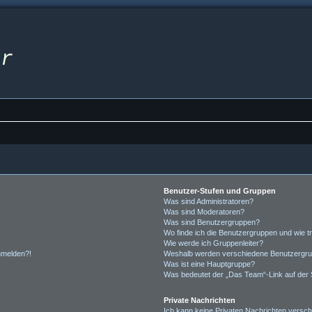
Benutzer-Stufen und Gruppen
Was sind Administratoren?
Was sind Moderatoren?
Was sind Benutzergruppen?
Wo finde ich die Benutzergruppen und wie tr
Wie werde ich Gruppenleiter?
anmelden?!
Weshalb werden verschiedene Benutzergrupp
Was ist eine Hauptgruppe?
Was bedeutet der „Das Team“-Link auf der S
Private Nachrichten
Ich kann keine Privaten Nachrichten versch