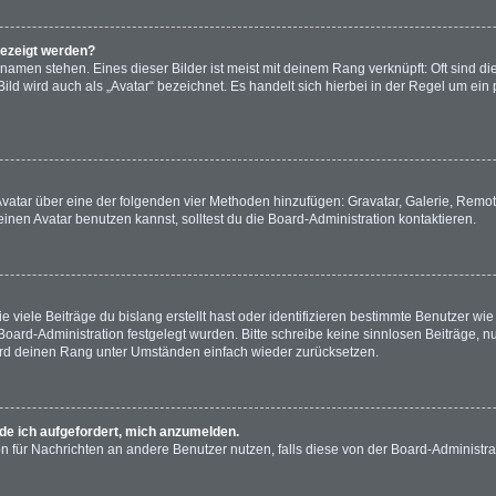
gezeigt werden?
namen stehen. Eines dieser Bilder ist meist mit deinem Rang verknüpft: Oft sind di
ld wird auch als „Avatar“ bezeichnet. Es handelt sich hierbei in der Regel um ein
n Avatar über eine der folgenden vier Methoden hinzufügen: Gravatar, Galerie, Re
en Avatar benutzen kannst, solltest du die Board-Administration kontaktieren.
viele Beiträge du bislang erstellt hast oder identifizieren bestimmte Benutzer w
 Board-Administration festgelegt wurden. Bitte schreibe keine sinnlosen Beiträge
wird deinen Rang unter Umständen einfach wieder zurücksetzen.
rde ich aufgefordert, mich anzumelden.
ion für Nachrichten an andere Benutzer nutzen, falls diese von der Board-Administ