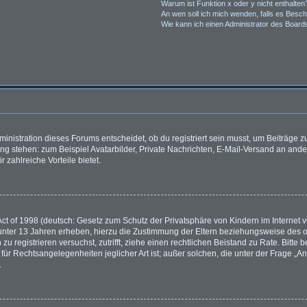
Warum ist Funktion x oder y nicht enthalten
An wen soll ich mich wenden, falls es Besc
Wie kann ich einen Administrator des Board
nistration dieses Forums entscheidet, ob du registriert sein musst, um Beiträge zu s
ung stehen: zum Beispiel Avatarbilder, Private Nachrichten, E-Mail-Versand an ander
r zahlreiche Vorteile bietet.
t of 1998 (deutsch: Gesetz zum Schutz der Privatsphäre von Kindern im Internet vo
unter 13 Jahren erheben, hierzu die Zustimmung der Eltern beziehungsweise des o
h zu registrieren versuchst, zutrifft, ziehe einen rechtlichen Beistand zu Rate. Bit
für Rechtsangelegenheiten jeglicher Art ist; außer solchen, die unter der Frage „
.