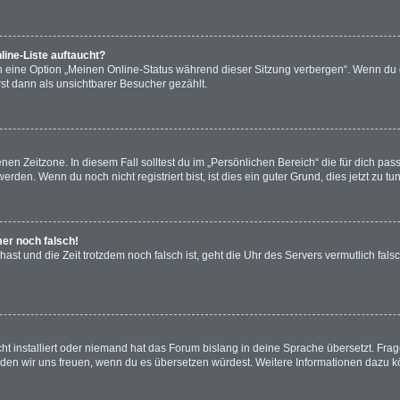
line-Liste auftaucht?
n eine Option „Meinen Online-Status während dieser Sitzung verbergen“. Wenn du d
st dann als unsichtbarer Besucher gezählt.
en Zeitzone. In diesem Fall solltest du im „Persönlichen Bereich“ die für dich passe
den. Wenn du noch nicht registriert bist, ist dies ein guter Grund, dies jetzt zu tun
mer noch falsch!
t hast und die Zeit trotzdem noch falsch ist, geht die Uhr des Servers vermutlich fal
ht installiert oder niemand hat das Forum bislang in deine Sprache übersetzt. Frag
, würden wir uns freuen, wenn du es übersetzen würdest. Weitere Informationen dazu