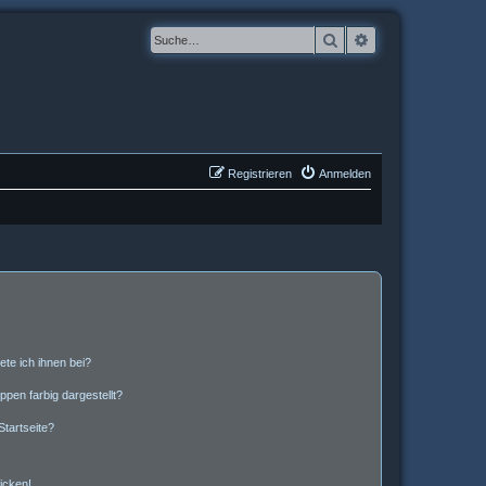
Suche
Erweiterte Suche
Registrieren
Anmelden
ete ich ihnen bei?
en farbig dargestellt?
tartseite?
icken!