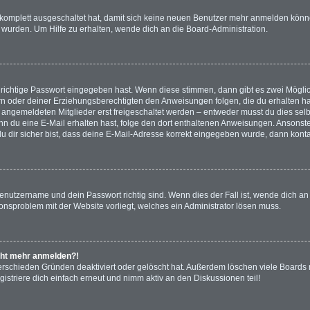
g komplett ausgeschaltet hat, damit sich keine neuen Benutzer mehr anmelden könn
 wurden. Um Hilfe zu erhalten, wende dich an die Board-Administration.
 richtige Passwort eingegeben hast. Wenn diese stimmen, dann gibt es zwei Mögl
tern oder deiner Erziehungsberechtigten den Anweisungen folgen, die du erhalten ha
u angemeldeten Mitglieder erst freigeschaltet werden – entweder musst du dies selbs
. Wenn du eine E-Mail erhalten hast, folge den dort enthaltenen Anweisungen. Anson
u dir sicher bist, dass deine E-Mail-Adresse korrekt eingegeben wurde, dann kontak
Benutzername und dein Passwort richtig sind. Wenn dies der Fall ist, wende dich a
tionsproblem mit der Website vorliegt, welches ein Administrator lösen muss.
nicht mehr anmelden?!
erschieden Gründen deaktiviert oder gelöscht hat. Außerdem löschen viele Boards r
striere dich einfach erneut und nimm aktiv an den Diskussionen teil!