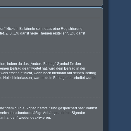
n“ klicken. Es könnte sein, dass eine Registrierung
t. Z. B. „Du darfst neue Themen erstellen“, „Du darfst
iten, indem du das „Ändere Beitrag“-Symbol für den
inen Beitrag geantwortet hat, wird dein Beitrag in der
nweis erscheint nicht, wenn noch niemand auf deinen Beitrag
ine Notiz hinterlassen, warum dein Beitrag überarbeitet wurde.
achdem du die Signatur erstellt und gespeichert hast, kannst
Bereich das standardmäßige Anhängen deiner Signatur
r anhängen“ wieder deaktivieren.