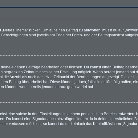
„Neues Thema“ klicken. Um auf einen Beitrag zu antworten, musst du auf „Antworte
e Berechtigungen sind jeweils am Ende der Foren- und der Beitragsansicht aufgeliste
r deine eigenen Beiträge bearbeiten oder löschen. Du kannst einen Beitrag bearbe
inen begrenzten Zeitraum nach seiner Erstellung möglich. Wenn bereits jemand auf de
 die Anzahl als auch der letzte Zeitpunkt der Bearbeitungen angezeigt. Dieser Hi
en Beitrag überarbeitet hat. Diese können jedoch, falls sie es für nötig halten, e
hen können, wenn bereits jemand darauf geantwortet hat.
hst eine solche in den Einstellungen in deinem persönlichen Bereich entwerfen. N
eren. Du kannst eine Signatur auch hinzufügen, indem du in deinem persönlichen 
atur verfassen möchtest, so kannst du dort einfach das Kontrollkästchen „Signatu