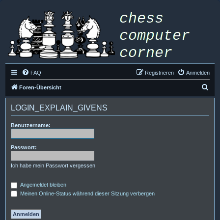
FAQ
Registrieren
Anmelden
S
Foren-Übersicht
u
LOGIN_EXPLAIN_GIVENS
c
h
Benutzername:
e
Passwort:
Ich habe mein Passwort vergessen
Angemeldet bleiben
Meinen Online-Status während dieser Sitzung verbergen