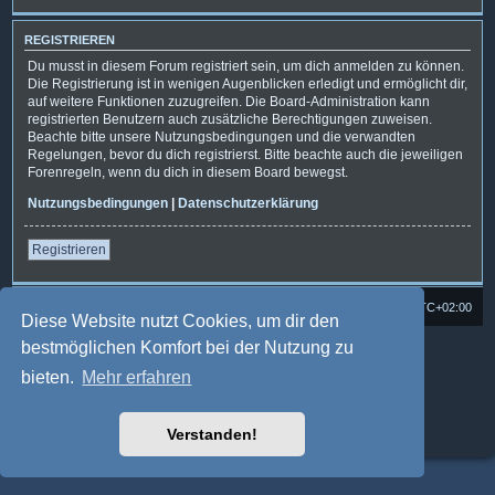
REGISTRIEREN
Du musst in diesem Forum registriert sein, um dich anmelden zu können.
Die Registrierung ist in wenigen Augenblicken erledigt und ermöglicht dir,
auf weitere Funktionen zuzugreifen. Die Board-Administration kann
registrierten Benutzern auch zusätzliche Berechtigungen zuweisen.
Beachte bitte unsere Nutzungsbedingungen und die verwandten
Regelungen, bevor du dich registrierst. Bitte beachte auch die jeweiligen
Forenregeln, wenn du dich in diesem Board bewegst.
Nutzungsbedingungen
|
Datenschutzerklärung
Registrieren
Foren-Übersicht
Alle Cookies löschen
Alle Zeiten sind
UTC+02:00
Diese Website nutzt Cookies, um dir den
bestmöglichen Komfort bei der Nutzung zu
Powered by
phpBB
® Forum Software © phpBB Limited
Deutsche Übersetzung durch
phpBB.de
bieten.
Mehr erfahren
Style: Multi Design by Joyce&Luna
phpBB-Style-Design
phpBB Two Factor Authentication ©
paul999
Datenschutz
|
Nutzungsbedingungen
Verstanden!