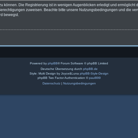
u können. Die Registrierung ist in wenigen Augenblicken erledigt und ermöglicht di
 Berechtigungen zuweisen. Beachte bitte unsere Nutzungsbedingungen und die verw
rd bewegst.
Powered by
phpBB
® Forum Software © phpBB Limited
Deutsche Übersetzung durch
phpBB.de
Style: Multi Design by Joyce&Luna
phpBB-Style-Design
phpBB Two Factor Authentication ©
paul999
Datenschutz
|
Nutzungsbedingungen