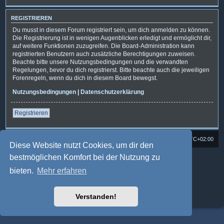
REGISTRIEREN
Du musst in diesem Forum registriert sein, um dich anmelden zu können.
Die Registrierung ist in wenigen Augenblicken erledigt und ermöglicht dir,
auf weitere Funktionen zuzugreifen. Die Board-Administration kann
registrierten Benutzern auch zusätzliche Berechtigungen zuweisen.
Beachte bitte unsere Nutzungsbedingungen und die verwandten
Regelungen, bevor du dich registrierst. Bitte beachte auch die jeweiligen
Forenregeln, wenn du dich in diesem Board bewegst.
Nutzungsbedingungen
|
Datenschutzerklärung
Registrieren
Foren-Übersicht
Alle Cookies löschen
Alle Zeiten sind
UTC+02:00
Diese Website nutzt Cookies, um dir den
bestmöglichen Komfort bei der Nutzung zu
Powered by
phpBB
® Forum Software © phpBB Limited
Deutsche Übersetzung durch
phpBB.de
bieten.
Mehr erfahren
Style: Multi Design by Joyce&Luna
phpBB-Style-Design
phpBB Two Factor Authentication ©
paul999
Datenschutz
|
Nutzungsbedingungen
Verstanden!