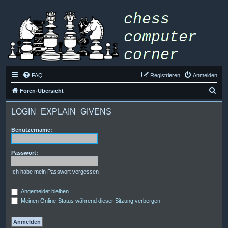
FAQ
Registrieren
Anmelden
S
Foren-Übersicht
u
LOGIN_EXPLAIN_GIVENS
c
h
Benutzername:
e
Passwort:
Ich habe mein Passwort vergessen
Angemeldet bleiben
Meinen Online-Status während dieser Sitzung verbergen