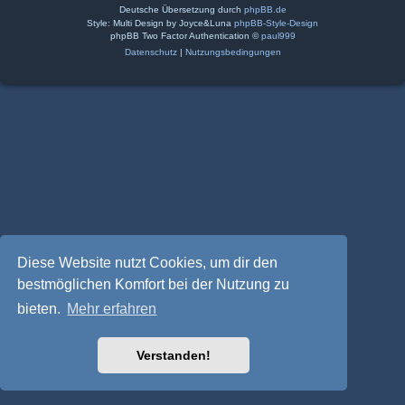
Deutsche Übersetzung durch
phpBB.de
Style: Multi Design by Joyce&Luna
phpBB-Style-Design
phpBB Two Factor Authentication ©
paul999
Datenschutz
|
Nutzungsbedingungen
Diese Website nutzt Cookies, um dir den
bestmöglichen Komfort bei der Nutzung zu
bieten.
Mehr erfahren
Verstanden!