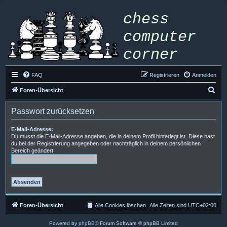
FAQ
Registrieren
Anmelden
S
Foren-Übersicht
u
Passwort zurücksetzen
c
h
E-Mail-Adresse:
Du musst die E-Mail-Adresse angeben, die in deinem Profil hinterlegt ist. Diese hast
e
du bei der Registrierung angegeben oder nachträglich in deinem persönlichen
Bereich geändert.
Foren-Übersicht
Alle Cookies löschen
Alle Zeiten sind
UTC+02:00
Powered by
phpBB
® Forum Software © phpBB Limited