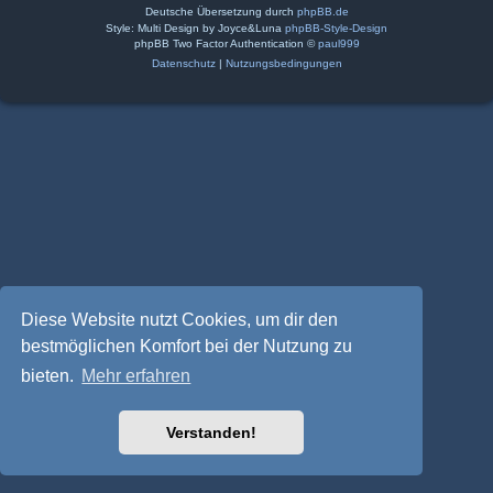
Deutsche Übersetzung durch
phpBB.de
Style: Multi Design by Joyce&Luna
phpBB-Style-Design
phpBB Two Factor Authentication ©
paul999
Datenschutz
|
Nutzungsbedingungen
Diese Website nutzt Cookies, um dir den
bestmöglichen Komfort bei der Nutzung zu
bieten.
Mehr erfahren
Verstanden!