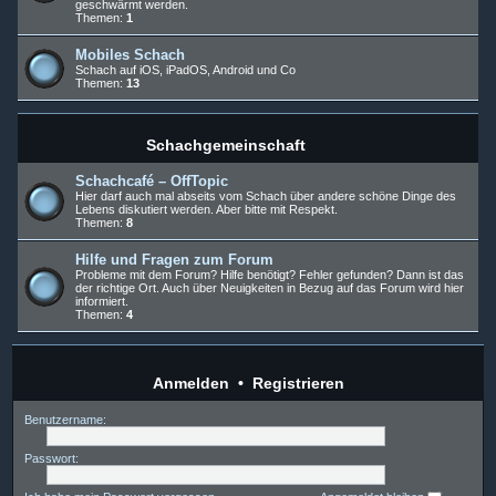
geschwärmt werden.
Themen:
1
Mobiles Schach
Schach auf iOS, iPadOS, Android und Co
Themen:
13
Schachgemeinschaft
Schachcafé – OffTopic
Hier darf auch mal abseits vom Schach über andere schöne Dinge des
Lebens diskutiert werden. Aber bitte mit Respekt.
Themen:
8
Hilfe und Fragen zum Forum
Probleme mit dem Forum? Hilfe benötigt? Fehler gefunden? Dann ist das
der richtige Ort. Auch über Neuigkeiten in Bezug auf das Forum wird hier
informiert.
Themen:
4
Anmelden
•
Registrieren
Benutzername:
Passwort: