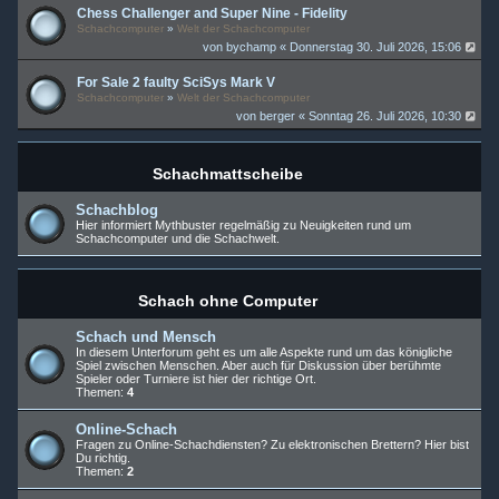
Chess Challenger and Super Nine - Fidelity
Schachcomputer
»
Welt der Schachcomputer
von
bychamp
« Donnerstag 30. Juli 2026, 15:06
For Sale 2 faulty SciSys Mark V
Schachcomputer
»
Welt der Schachcomputer
von
berger
« Sonntag 26. Juli 2026, 10:30
Schachmattscheibe
Schachblog
Hier informiert Mythbuster regelmäßig zu Neuigkeiten rund um
Schachcomputer und die Schachwelt.
Schach ohne Computer
Schach und Mensch
In diesem Unterforum geht es um alle Aspekte rund um das königliche
Spiel zwischen Menschen. Aber auch für Diskussion über berühmte
Spieler oder Turniere ist hier der richtige Ort.
Themen:
4
Online-Schach
Fragen zu Online-Schachdiensten? Zu elektronischen Brettern? Hier bist
Du richtig.
Themen:
2