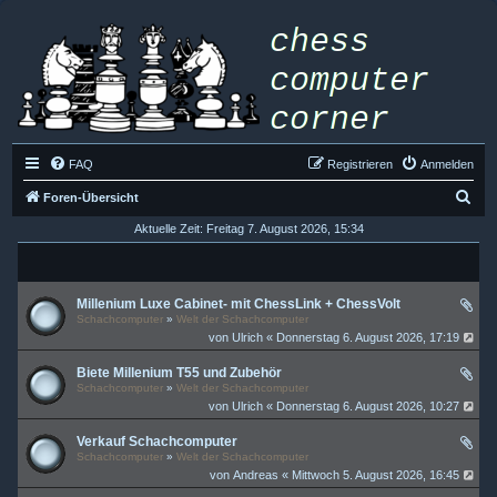
FAQ
Registrieren
Anmelden
S
Foren-Übersicht
u
Aktuelle Zeit: Freitag 7. August 2026, 15:34
c
h
Millenium Luxe Cabinet- mit ChessLink + ChessVolt
e
Schachcomputer
»
Welt der Schachcomputer
von
Ulrich
« Donnerstag 6. August 2026, 17:19
Biete Millenium T55 und Zubehör
Schachcomputer
»
Welt der Schachcomputer
von
Ulrich
« Donnerstag 6. August 2026, 10:27
Verkauf Schachcomputer
Schachcomputer
»
Welt der Schachcomputer
von
Andreas
« Mittwoch 5. August 2026, 16:45