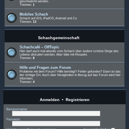
geschwärmt werden.
Themen:
1
Mobiles Schach
Schach auf iOS, iPadOS, Android und Co
Themen:
13
Schachgemeinschaft
Schachcafé – OffTopic
Hier darf auch mal abseits vom Schach über andere schöne Dinge des
Lebens diskutiert werden. Aber bitte mit Respekt.
Themen:
8
Hilfe und Fragen zum Forum
Probleme mit dem Forum? Hilfe benötigt? Fehler gefunden? Dann ist das
der richtige Ort. Auch über Neuigkeiten in Bezug auf das Forum wird hier
informiert.
Themen:
4
Anmelden
•
Registrieren
Benutzername:
Passwort: