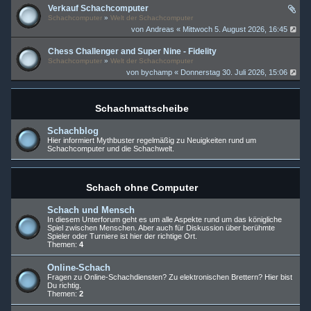
Verkauf Schachcomputer
Schachcomputer
»
Welt der Schachcomputer
von
Andreas
« Mittwoch 5. August 2026, 16:45
Chess Challenger and Super Nine - Fidelity
Schachcomputer
»
Welt der Schachcomputer
von
bychamp
« Donnerstag 30. Juli 2026, 15:06
Schachmattscheibe
Schachblog
Hier informiert Mythbuster regelmäßig zu Neuigkeiten rund um
Schachcomputer und die Schachwelt.
Schach ohne Computer
Schach und Mensch
In diesem Unterforum geht es um alle Aspekte rund um das königliche
Spiel zwischen Menschen. Aber auch für Diskussion über berühmte
Spieler oder Turniere ist hier der richtige Ort.
Themen:
4
Online-Schach
Fragen zu Online-Schachdiensten? Zu elektronischen Brettern? Hier bist
Du richtig.
Themen:
2