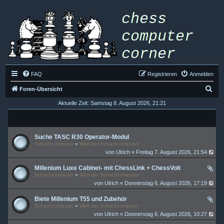
FAQ
Registrieren
Anmelden
S
Foren-Übersicht
u
Aktuelle Zeit: Samstag 8. August 2026, 21:21
c
h
Suche TASC R30 Operator-Modul
e
Schachcomputer
»
Welt der Schachcomputer
von
Ulrich
« Freitag 7. August 2026, 21:54
Millenium Luxe Cabinet- mit ChessLink + ChessVolt
Schachcomputer
»
Welt der Schachcomputer
von
Ulrich
« Donnerstag 6. August 2026, 17:19
Biete Millenium T55 und Zubehör
Schachcomputer
»
Welt der Schachcomputer
von
Ulrich
« Donnerstag 6. August 2026, 10:27