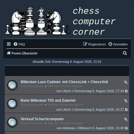
FAQ
Registrieren
Anmelden
S
Foren-Übersicht
u
Aktuelle Zeit: Donnerstag 6. August 2026, 21:01
c
h
Millenium Luxe Cabinet- mit ChessLink + ChessVolt
e
Schachcomputer
»
Welt der Schachcomputer
von
Ulrich
« Donnerstag 6. August 2026, 17:19
Biete Millenium T55 und Zubehör
Schachcomputer
»
Welt der Schachcomputer
von
Ulrich
« Donnerstag 6. August 2026, 10:27
Verkauf Schachcomputer
Schachcomputer
»
Welt der Schachcomputer
von
Andreas
« Mittwoch 5. August 2026, 16:45