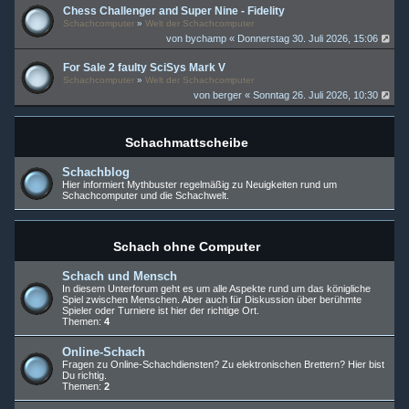
Chess Challenger and Super Nine - Fidelity
Schachcomputer
»
Welt der Schachcomputer
von
bychamp
« Donnerstag 30. Juli 2026, 15:06
For Sale 2 faulty SciSys Mark V
Schachcomputer
»
Welt der Schachcomputer
von
berger
« Sonntag 26. Juli 2026, 10:30
Schachmattscheibe
Schachblog
Hier informiert Mythbuster regelmäßig zu Neuigkeiten rund um
Schachcomputer und die Schachwelt.
Schach ohne Computer
Schach und Mensch
In diesem Unterforum geht es um alle Aspekte rund um das königliche
Spiel zwischen Menschen. Aber auch für Diskussion über berühmte
Spieler oder Turniere ist hier der richtige Ort.
Themen:
4
Online-Schach
Fragen zu Online-Schachdiensten? Zu elektronischen Brettern? Hier bist
Du richtig.
Themen:
2