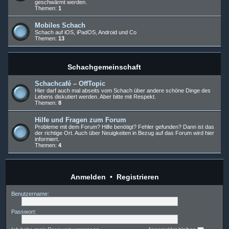
geschwärmt werden.
Themen:
1
Mobiles Schach
Schach auf iOS, iPadOS, Android und Co
Themen:
13
Schachgemeinschaft
Schachcafé – OffTopic
Hier darf auch mal abseits vom Schach über andere schöne Dinge des
Lebens diskutiert werden. Aber bitte mit Respekt.
Themen:
8
Hilfe und Fragen zum Forum
Probleme mit dem Forum? Hilfe benötigt? Fehler gefunden? Dann ist das
der richtige Ort. Auch über Neuigkeiten in Bezug auf das Forum wird hier
informiert.
Themen:
4
Anmelden
•
Registrieren
Benutzername:
Passwort: