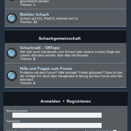
geschwärmt werden.
Themen:
1
Mobiles Schach
Schach auf iOS, iPadOS, Android und Co
Themen:
13
Schachgemeinschaft
Schachcafé – OffTopic
Hier darf auch mal abseits vom Schach über andere schöne Dinge des
Lebens diskutiert werden. Aber bitte mit Respekt.
Themen:
8
Hilfe und Fragen zum Forum
Probleme mit dem Forum? Hilfe benötigt? Fehler gefunden? Dann ist das
der richtige Ort. Auch über Neuigkeiten in Bezug auf das Forum wird hier
informiert.
Themen:
4
Anmelden
•
Registrieren
Benutzername:
Passwort: