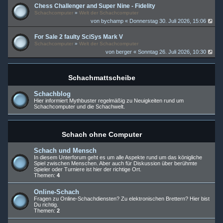
Chess Challenger and Super Nine - Fidelity
Schachcomputer
»
Welt der Schachcomputer
von
bychamp
« Donnerstag 30. Juli 2026, 15:06
For Sale 2 faulty SciSys Mark V
Schachcomputer
»
Welt der Schachcomputer
von
berger
« Sonntag 26. Juli 2026, 10:30
Schachmattscheibe
Schachblog
Hier informiert Mythbuster regelmäßig zu Neuigkeiten rund um
Schachcomputer und die Schachwelt.
Schach ohne Computer
Schach und Mensch
In diesem Unterforum geht es um alle Aspekte rund um das königliche
Spiel zwischen Menschen. Aber auch für Diskussion über berühmte
Spieler oder Turniere ist hier der richtige Ort.
Themen:
4
Online-Schach
Fragen zu Online-Schachdiensten? Zu elektronischen Brettern? Hier bist
Du richtig.
Themen:
2