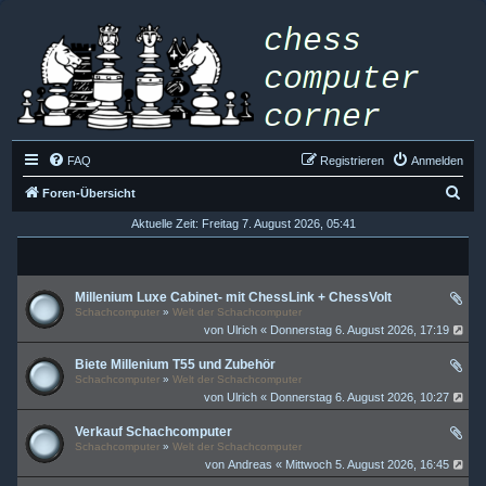
FAQ
Registrieren
Anmelden
S
Foren-Übersicht
u
Aktuelle Zeit: Freitag 7. August 2026, 05:41
c
h
Millenium Luxe Cabinet- mit ChessLink + ChessVolt
e
Schachcomputer
»
Welt der Schachcomputer
von
Ulrich
« Donnerstag 6. August 2026, 17:19
Biete Millenium T55 und Zubehör
Schachcomputer
»
Welt der Schachcomputer
von
Ulrich
« Donnerstag 6. August 2026, 10:27
Verkauf Schachcomputer
Schachcomputer
»
Welt der Schachcomputer
von
Andreas
« Mittwoch 5. August 2026, 16:45