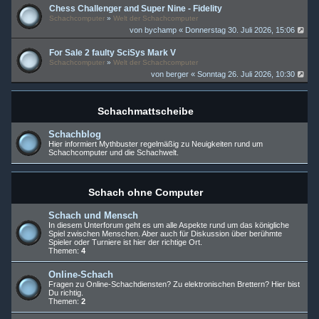
Chess Challenger and Super Nine - Fidelity
Schachcomputer
»
Welt der Schachcomputer
von
bychamp
« Donnerstag 30. Juli 2026, 15:06
For Sale 2 faulty SciSys Mark V
Schachcomputer
»
Welt der Schachcomputer
von
berger
« Sonntag 26. Juli 2026, 10:30
Schachmattscheibe
Schachblog
Hier informiert Mythbuster regelmäßig zu Neuigkeiten rund um
Schachcomputer und die Schachwelt.
Schach ohne Computer
Schach und Mensch
In diesem Unterforum geht es um alle Aspekte rund um das königliche
Spiel zwischen Menschen. Aber auch für Diskussion über berühmte
Spieler oder Turniere ist hier der richtige Ort.
Themen:
4
Online-Schach
Fragen zu Online-Schachdiensten? Zu elektronischen Brettern? Hier bist
Du richtig.
Themen:
2