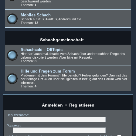
geschwärmt werden.
Themen:
1
Mobiles Schach
Schach auf iOS, iPadOS, Android und Co
Themen:
13
Schachgemeinschaft
Schachcafé – OffTopic
Hier darf auch mal abseits vom Schach über andere schöne Dinge des
Lebens diskutiert werden. Aber bitte mit Respekt.
Themen:
8
Hilfe und Fragen zum Forum
Probleme mit dem Forum? Hilfe benötigt? Fehler gefunden? Dann ist das
der richtige Ort. Auch über Neuigkeiten in Bezug auf das Forum wird hier
informiert.
Themen:
4
Anmelden
•
Registrieren
Benutzername:
Passwort: