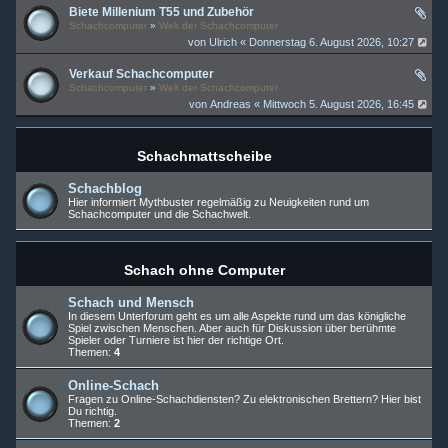
Biete Millenium T55 und Zubehör
Schachcomputer
»
Welt der Schachcomputer
von
Ulrich
« Donnerstag 6. August 2026, 10:27
Verkauf Schachcomputer
Schachcomputer
»
Welt der Schachcomputer
von
Andreas
« Mittwoch 5. August 2026, 16:45
Schachmattscheibe
Schachblog
Hier informiert Mythbuster regelmäßig zu Neuigkeiten rund um
Schachcomputer und die Schachwelt.
Schach ohne Computer
Schach und Mensch
In diesem Unterforum geht es um alle Aspekte rund um das königliche
Spiel zwischen Menschen. Aber auch für Diskussion über berühmte
Spieler oder Turniere ist hier der richtige Ort.
Themen:
4
Online-Schach
Fragen zu Online-Schachdiensten? Zu elektronischen Brettern? Hier bist
Du richtig.
Themen:
2