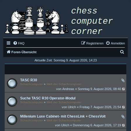
FAQ
Registrieren
Anmelden
S
Foren-Übersicht
u
Aktuelle Zeit: Sonntag 9. August 2026, 14:23
c
h
TASC R30
e
Schachcomputer
»
Welt der Schachcomputer
von
Andreas
« Sonntag 9. August 2026, 08:40
Suche TASC R30 Operator-Modul
Schachcomputer
»
Welt der Schachcomputer
von
Ulrich
« Freitag 7. August 2026, 21:54
Millenium Luxe Cabinet- mit ChessLink + ChessVolt
Schachcomputer
»
Welt der Schachcomputer
von
Ulrich
« Donnerstag 6. August 2026, 17:19