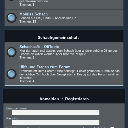
geschwärmt werden.
Themen:
1
Mobiles Schach
Schach auf iOS, iPadOS, Android und Co
Themen:
13
Schachgemeinschaft
Schachcafé – OffTopic
Hier darf auch mal abseits vom Schach über andere schöne Dinge des
Lebens diskutiert werden. Aber bitte mit Respekt.
Themen:
8
Hilfe und Fragen zum Forum
Probleme mit dem Forum? Hilfe benötigt? Fehler gefunden? Dann ist das
der richtige Ort. Auch über Neuigkeiten in Bezug auf das Forum wird hier
informiert.
Themen:
4
Anmelden
•
Registrieren
Benutzername:
Passwort: