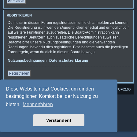
REGISTRIEREN
Du musst in diesem Forum registriert sein, um dich anmelden zu können.
Die Registrierung ist in wenigen Augenblicken erledigt und ermöglicht dir,
auf weitere Funktionen zuzugreifen. Die Board-Administration kann
registrierten Benutzern auch zusätzliche Berechtigungen zuweisen.
Beachte bitte unsere Nutzungsbedingungen und die verwandten
Regelungen, bevor du dich registrierst. Bitte beachte auch die jeweiligen
Forenregeln, wenn du dich in diesem Board bewegst.
Nutzungsbedingungen
|
Datenschutzerklärung
Registrieren
Diese Website nutzt Cookies, um dir den
Foren-Übersicht
Alle Cookies löschen
Alle Zeiten sind
UTC+02:00
bestmöglichen Komfort bei der Nutzung zu
Powered by
phpBB
® Forum Software © phpBB Limited
bieten.
Mehr erfahren
Deutsche Übersetzung durch
phpBB.de
Style: Multi Design by Joyce&Luna
phpBB-Style-Design
phpBB Two Factor Authentication ©
paul999
Verstanden!
Datenschutz
|
Nutzungsbedingungen