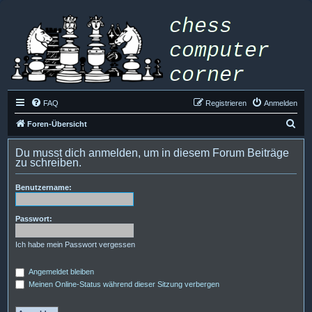
FAQ
Registrieren
Anmelden
S
Foren-Übersicht
u
Du musst dich anmelden, um in diesem Forum Beiträge
c
zu schreiben.
h
Benutzername:
e
Passwort:
Ich habe mein Passwort vergessen
Angemeldet bleiben
Meinen Online-Status während dieser Sitzung verbergen