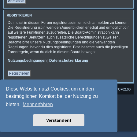
REGISTRIEREN
Du musst in diesem Forum registriert sein, um dich anmelden zu können.
Die Registrierung ist in wenigen Augenblicken erledigt und ermöglicht dir,
auf weitere Funktionen zuzugreifen. Die Board-Administration kann
registrierten Benutzern auch zusätzliche Berechtigungen zuweisen.
Beachte bitte unsere Nutzungsbedingungen und die verwandten
Regelungen, bevor du dich registrierst. Bitte beachte auch die jeweiligen
Forenregeln, wenn du dich in diesem Board bewegst.
Nutzungsbedingungen
|
Datenschutzerklärung
Registrieren
Diese Website nutzt Cookies, um dir den
Foren-Übersicht
Alle Cookies löschen
Alle Zeiten sind
UTC+02:00
bestmöglichen Komfort bei der Nutzung zu
Powered by
phpBB
® Forum Software © phpBB Limited
bieten.
Mehr erfahren
Deutsche Übersetzung durch
phpBB.de
Style: Multi Design by Joyce&Luna
phpBB-Style-Design
phpBB Two Factor Authentication ©
paul999
Verstanden!
Datenschutz
|
Nutzungsbedingungen