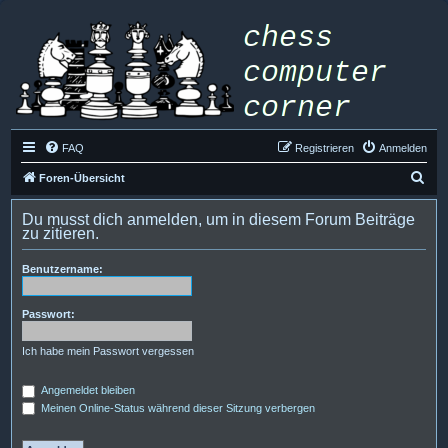
FAQ
Registrieren
Anmelden
S
Foren-Übersicht
u
Du musst dich anmelden, um in diesem Forum Beiträge
c
zu zitieren.
h
Benutzername:
e
Passwort:
Ich habe mein Passwort vergessen
Angemeldet bleiben
Meinen Online-Status während dieser Sitzung verbergen