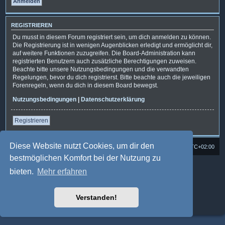
REGISTRIEREN
Du musst in diesem Forum registriert sein, um dich anmelden zu können.
Die Registrierung ist in wenigen Augenblicken erledigt und ermöglicht dir,
auf weitere Funktionen zuzugreifen. Die Board-Administration kann
registrierten Benutzern auch zusätzliche Berechtigungen zuweisen.
Beachte bitte unsere Nutzungsbedingungen und die verwandten
Regelungen, bevor du dich registrierst. Bitte beachte auch die jeweiligen
Forenregeln, wenn du dich in diesem Board bewegst.
Nutzungsbedingungen
|
Datenschutzerklärung
Registrieren
Diese Website nutzt Cookies, um dir den
Foren-Übersicht
Alle Cookies löschen
Alle Zeiten sind
UTC+02:00
bestmöglichen Komfort bei der Nutzung zu
Powered by
phpBB
® Forum Software © phpBB Limited
bieten.
Mehr erfahren
Deutsche Übersetzung durch
phpBB.de
Style: Multi Design by Joyce&Luna
phpBB-Style-Design
phpBB Two Factor Authentication ©
paul999
Verstanden!
Datenschutz
|
Nutzungsbedingungen