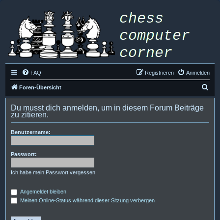
FAQ
Registrieren
Anmelden
S
Foren-Übersicht
u
Du musst dich anmelden, um in diesem Forum Beiträge
c
zu zitieren.
h
Benutzername:
e
Passwort:
Ich habe mein Passwort vergessen
Angemeldet bleiben
Meinen Online-Status während dieser Sitzung verbergen