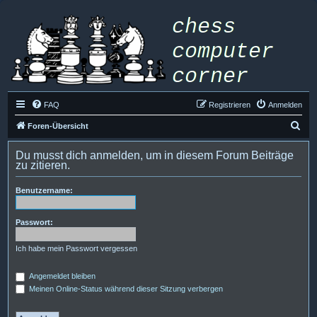
FAQ
Registrieren
Anmelden
S
Foren-Übersicht
u
Du musst dich anmelden, um in diesem Forum Beiträge
c
zu zitieren.
h
Benutzername:
e
Passwort:
Ich habe mein Passwort vergessen
Angemeldet bleiben
Meinen Online-Status während dieser Sitzung verbergen