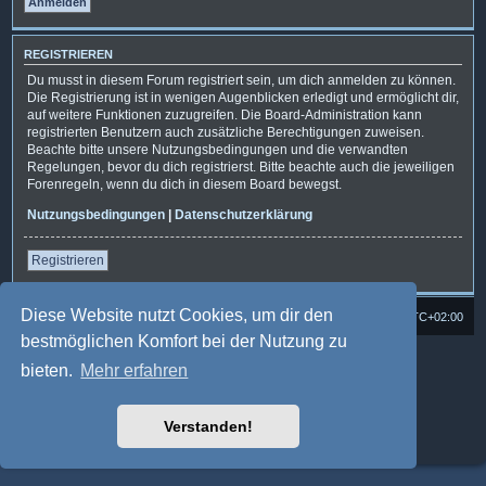
REGISTRIEREN
Du musst in diesem Forum registriert sein, um dich anmelden zu können.
Die Registrierung ist in wenigen Augenblicken erledigt und ermöglicht dir,
auf weitere Funktionen zuzugreifen. Die Board-Administration kann
registrierten Benutzern auch zusätzliche Berechtigungen zuweisen.
Beachte bitte unsere Nutzungsbedingungen und die verwandten
Regelungen, bevor du dich registrierst. Bitte beachte auch die jeweiligen
Forenregeln, wenn du dich in diesem Board bewegst.
Nutzungsbedingungen
|
Datenschutzerklärung
Registrieren
Diese Website nutzt Cookies, um dir den
Foren-Übersicht
Alle Cookies löschen
Alle Zeiten sind
UTC+02:00
bestmöglichen Komfort bei der Nutzung zu
Powered by
phpBB
® Forum Software © phpBB Limited
bieten.
Mehr erfahren
Deutsche Übersetzung durch
phpBB.de
Style: Multi Design by Joyce&Luna
phpBB-Style-Design
phpBB Two Factor Authentication ©
paul999
Verstanden!
Datenschutz
|
Nutzungsbedingungen