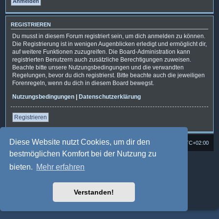
REGISTRIEREN
Du musst in diesem Forum registriert sein, um dich anmelden zu können.
Die Registrierung ist in wenigen Augenblicken erledigt und ermöglicht dir,
auf weitere Funktionen zuzugreifen. Die Board-Administration kann
registrierten Benutzern auch zusätzliche Berechtigungen zuweisen.
Beachte bitte unsere Nutzungsbedingungen und die verwandten
Regelungen, bevor du dich registrierst. Bitte beachte auch die jeweiligen
Forenregeln, wenn du dich in diesem Board bewegst.
Nutzungsbedingungen
|
Datenschutzerklärung
Registrieren
Diese Website nutzt Cookies, um dir den
Foren-Übersicht
Alle Cookies löschen
Alle Zeiten sind
UTC+02:00
bestmöglichen Komfort bei der Nutzung zu
Powered by
phpBB
® Forum Software © phpBB Limited
bieten.
Mehr erfahren
Deutsche Übersetzung durch
phpBB.de
Style: Multi Design by Joyce&Luna
phpBB-Style-Design
phpBB Two Factor Authentication ©
paul999
Verstanden!
Datenschutz
|
Nutzungsbedingungen