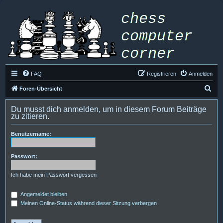
FAQ
Registrieren
Anmelden
S
Foren-Übersicht
u
Du musst dich anmelden, um in diesem Forum Beiträge
c
zu zitieren.
h
Benutzername:
e
Passwort:
Ich habe mein Passwort vergessen
Angemeldet bleiben
Meinen Online-Status während dieser Sitzung verbergen