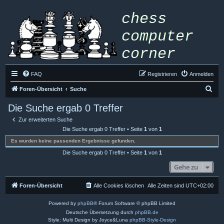
FAQ
Registrieren
Anmelden
S
Foren-Übersicht
Suche
u
Die Suche ergab 0 Treffer
c
Zur erweiterten Suche
h
Die Suche ergab 0 Treffer • Seite
1
von
1
e
Es wurden keine passenden Ergebnisse gefunden.
Die Suche ergab 0 Treffer • Seite
1
von
1
Gehe zu
Foren-Übersicht
Alle Cookies löschen
Alle Zeiten sind
UTC+02:00
Powered by
phpBB
® Forum Software © phpBB Limited
Deutsche Übersetzung durch
phpBB.de
Style: Multi Design by Joyce&Luna
phpBB-Style-Design