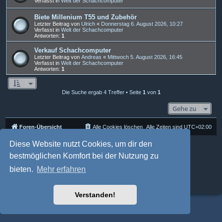
Verfasst in
Welt der Schachcomputer
Biete Millenium T55 und Zubehör
Letzter Beitrag von
Ulrich
«
Donnerstag 6. August 2026, 10:27
Verfasst in
Welt der Schachcomputer
Antworten:
1
Verkauf Schachcomputer
Letzter Beitrag von
Andreas
«
Mittwoch 5. August 2026, 16:45
Verfasst in
Welt der Schachcomputer
Antworten:
1
Die Suche ergab 4 Treffer • Seite
1
von
1
Gehe zu
Foren-Übersicht
Alle Cookies löschen
Alle Zeiten sind
UTC+02:00
Diese Website nutzt Cookies, um dir den
Powered by
phpBB
® Forum Software © phpBB Limited
Deutsche Übersetzung durch
phpBB.de
bestmöglichen Komfort bei der Nutzung zu
Style: Multi Design by Joyce&Luna
phpBB-Style-Design
phpBB Two Factor Authentication ©
paul999
bieten.
Mehr erfahren
Datenschutz
|
Nutzungsbedingungen
Verstanden!