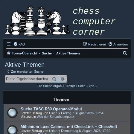
FAQ
Registrieren
Anmelden
S
Foren-Übersicht
Suche
Aktive Themen
u
Aktive Themen
c
Zur erweiterten Suche
h
Suche
Erweiterte Suche
e
Die Suche ergab 4 Treffer • Seite
1
von
1
Themen
Suche TASC R30 Operator-Modul
Letzter Beitrag von
Ulrich
«
Freitag 7. August 2026, 21:54
Verfasst in
Welt der Schachcomputer
Millenium Luxe Cabinet- mit ChessLink + ChessVolt
Letzter Beitrag von
Ulrich
«
Donnerstag 6. August 2026, 17:19