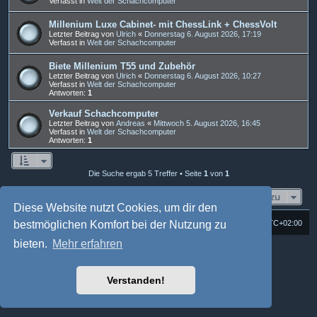
Verfasst in
Welt der Schachcomputer
Millenium Luxe Cabinet- mit ChessLink + ChessVolt
Letzter Beitrag von
Ulrich
«
Donnerstag 6. August 2026, 17:19
Verfasst in
Welt der Schachcomputer
Biete Millenium T55 und Zubehör
Letzter Beitrag von
Ulrich
«
Donnerstag 6. August 2026, 10:27
Verfasst in
Welt der Schachcomputer
Antworten:
1
Verkauf Schachcomputer
Letzter Beitrag von
Andreas
«
Mittwoch 5. August 2026, 16:45
Verfasst in
Welt der Schachcomputer
Antworten:
1
Die Suche ergab 5 Treffer • Seite
1
von
1
Gehe zu
Diese Website nutzt Cookies, um dir den
Foren-Übersicht
Alle Cookies löschen
Alle Zeiten sind
UTC+02:00
bestmöglichen Komfort bei der Nutzung zu
bieten.
Mehr erfahren
Powered by
phpBB
® Forum Software © phpBB Limited
Deutsche Übersetzung durch
phpBB.de
Style: Multi Design by Joyce&Luna
phpBB-Style-Design
Verstanden!
phpBB Two Factor Authentication ©
paul999
Datenschutz
|
Nutzungsbedingungen