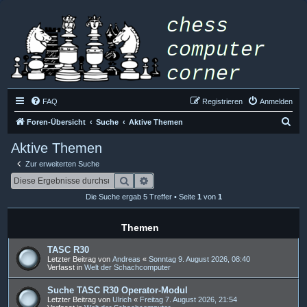
FAQ
Registrieren
Anmelden
S
Foren-Übersicht
Suche
Aktive Themen
u
Aktive Themen
c
Zur erweiterten Suche
h
Suche
Erweiterte Suche
e
Die Suche ergab 5 Treffer • Seite
1
von
1
Themen
TASC R30
Letzter Beitrag von
Andreas
«
Sonntag 9. August 2026, 08:40
Verfasst in
Welt der Schachcomputer
Suche TASC R30 Operator-Modul
Letzter Beitrag von
Ulrich
«
Freitag 7. August 2026, 21:54