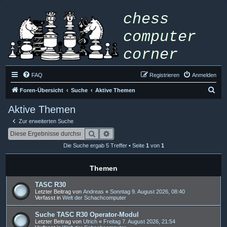
FAQ
Registrieren
Anmelden
S
Foren-Übersicht
Suche
Aktive Themen
u
Aktive Themen
c
Zur erweiterten Suche
h
Suche
Erweiterte Suche
e
Die Suche ergab 5 Treffer • Seite
1
von
1
Themen
TASC R30
Letzter Beitrag von
Andreas
«
Sonntag 9. August 2026, 08:40
Verfasst in
Welt der Schachcomputer
Suche TASC R30 Operator-Modul
Letzter Beitrag von
Ulrich
«
Freitag 7. August 2026, 21:54