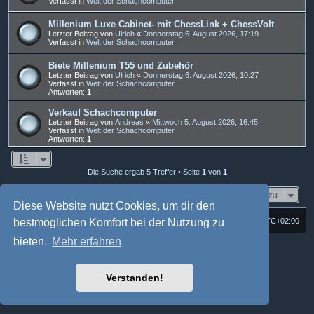
Verfasst in
Welt der Schachcomputer
Millenium Luxe Cabinet- mit ChessLink + ChessVolt
Letzter Beitrag von
Ulrich
«
Donnerstag 6. August 2026, 17:19
Verfasst in
Welt der Schachcomputer
Biete Millenium T55 und Zubehör
Letzter Beitrag von
Ulrich
«
Donnerstag 6. August 2026, 10:27
Verfasst in
Welt der Schachcomputer
Antworten:
1
Verkauf Schachcomputer
Letzter Beitrag von
Andreas
«
Mittwoch 5. August 2026, 16:45
Verfasst in
Welt der Schachcomputer
Antworten:
1
Die Suche ergab 5 Treffer • Seite
1
von
1
Gehe zu
Diese Website nutzt Cookies, um dir den
Foren-Übersicht
Alle Cookies löschen
Alle Zeiten sind
UTC+02:00
bestmöglichen Komfort bei der Nutzung zu
bieten.
Mehr erfahren
Powered by
phpBB
® Forum Software © phpBB Limited
Deutsche Übersetzung durch
phpBB.de
Style: Multi Design by Joyce&Luna
phpBB-Style-Design
Verstanden!
phpBB Two Factor Authentication ©
paul999
Datenschutz
|
Nutzungsbedingungen