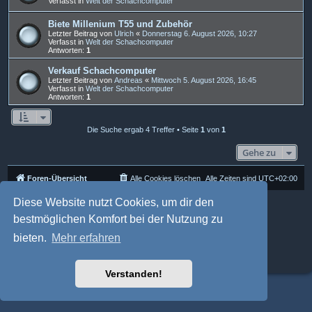
Verfasst in
Welt der Schachcomputer
Biete Millenium T55 und Zubehör
Letzter Beitrag von
Ulrich
«
Donnerstag 6. August 2026, 10:27
Verfasst in
Welt der Schachcomputer
Antworten:
1
Verkauf Schachcomputer
Letzter Beitrag von
Andreas
«
Mittwoch 5. August 2026, 16:45
Verfasst in
Welt der Schachcomputer
Antworten:
1
Die Suche ergab 4 Treffer • Seite
1
von
1
Gehe zu
Foren-Übersicht
Alle Cookies löschen
Alle Zeiten sind
UTC+02:00
Diese Website nutzt Cookies, um dir den
Powered by
phpBB
® Forum Software © phpBB Limited
Deutsche Übersetzung durch
phpBB.de
bestmöglichen Komfort bei der Nutzung zu
Style: Multi Design by Joyce&Luna
phpBB-Style-Design
phpBB Two Factor Authentication ©
paul999
bieten.
Mehr erfahren
Datenschutz
|
Nutzungsbedingungen
Verstanden!