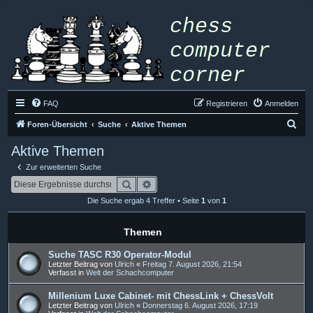
FAQ
Registrieren
Anmelden
S
Foren-Übersicht
Suche
Aktive Themen
u
Aktive Themen
c
Zur erweiterten Suche
h
Suche
Erweiterte Suche
e
Die Suche ergab 4 Treffer • Seite
1
von
1
Themen
Suche TASC R30 Operator-Modul
Letzter Beitrag von
Ulrich
«
Freitag 7. August 2026, 21:54
Verfasst in
Welt der Schachcomputer
Millenium Luxe Cabinet- mit ChessLink + ChessVolt
Letzter Beitrag von
Ulrich
«
Donnerstag 6. August 2026, 17:19