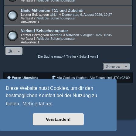
Verfasst in
Welt der Schachcomputer
Biete Millenium T55 und Zubehör
Letzter Beitrag von
Ulrich
«
Donnerstag 6. August 2026, 10:27
Verfasst in
Welt der Schachcomputer
Antworten:
1
Verkauf Schachcomputer
Letzter Beitrag von
Andreas
«
Mittwoch 5. August 2026, 16:45
Verfasst in
Welt der Schachcomputer
Antworten:
1
Die Suche ergab 4 Treffer • Seite
1
von
1
Gehe zu
Foren-Übersicht
Alle Cookies löschen
Alle Zeiten sind
UTC+02:00
Diese Website nutzt Cookies, um dir den
Powered by
phpBB
® Forum Software © phpBB Limited
Deutsche Übersetzung durch
phpBB.de
bestmöglichen Komfort bei der Nutzung zu
Style: Multi Design by Joyce&Luna
phpBB-Style-Design
phpBB Two Factor Authentication ©
paul999
bieten.
Mehr erfahren
Datenschutz
|
Nutzungsbedingungen
Verstanden!