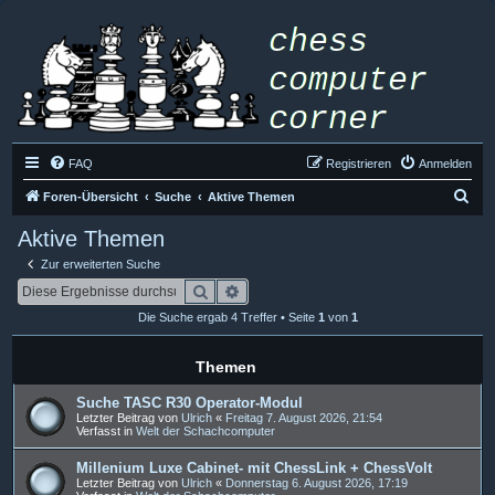
FAQ
Registrieren
Anmelden
S
Foren-Übersicht
Suche
Aktive Themen
u
Aktive Themen
c
Zur erweiterten Suche
h
Suche
Erweiterte Suche
e
Die Suche ergab 4 Treffer • Seite
1
von
1
Themen
Suche TASC R30 Operator-Modul
Letzter Beitrag von
Ulrich
«
Freitag 7. August 2026, 21:54
Verfasst in
Welt der Schachcomputer
Millenium Luxe Cabinet- mit ChessLink + ChessVolt
Letzter Beitrag von
Ulrich
«
Donnerstag 6. August 2026, 17:19