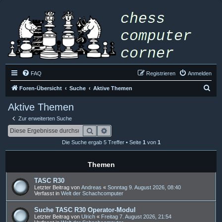
FAQ
Registrieren
Anmelden
S
Foren-Übersicht
Suche
Aktive Themen
u
Aktive Themen
c
Zur erweiterten Suche
h
Suche
Erweiterte Suche
e
Die Suche ergab 5 Treffer • Seite
1
von
1
Themen
TASC R30
Letzter Beitrag von
Andreas
«
Sonntag 9. August 2026, 08:40
Verfasst in
Welt der Schachcomputer
Suche TASC R30 Operator-Modul
Letzter Beitrag von
Ulrich
«
Freitag 7. August 2026, 21:54