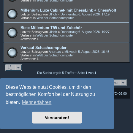
Verfasst in
Welt der Schachcomputer
Millenium Luxe Cabinet- mit ChessLink + ChessVolt
Letzter Beitrag von
Ulrich
«
Donnerstag 6. August 2026, 17:19
Verfasst in
Welt der Schachcomputer
Biete Millenium T55 und Zubehör
Letzter Beitrag von
Ulrich
«
Donnerstag 6. August 2026, 10:27
Verfasst in
Welt der Schachcomputer
Antworten:
1
Verkauf Schachcomputer
Letzter Beitrag von
Andreas
«
Mittwoch 5. August 2026, 16:45
Verfasst in
Welt der Schachcomputer
Antworten:
1
Die Suche ergab 5 Treffer • Seite
1
von
1
Gehe zu
Diese Website nutzt Cookies, um dir den
Foren-Übersicht
Alle Cookies löschen
Alle Zeiten sind
UTC+02:00
bestmöglichen Komfort bei der Nutzung zu
bieten.
Mehr erfahren
Powered by
phpBB
® Forum Software © phpBB Limited
Deutsche Übersetzung durch
phpBB.de
Style: Multi Design by Joyce&Luna
phpBB-Style-Design
Verstanden!
phpBB Two Factor Authentication ©
paul999
Datenschutz
|
Nutzungsbedingungen