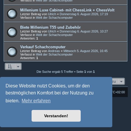
Verfasst in
Welt der Schachcomputer
Millenium Luxe Cabinet- mit ChessLink + ChessVolt
Letzter Beitrag von
Ulrich
«
Donnerstag 6. August 2026, 17:19
Verfasst in
Welt der Schachcomputer
Biete Millenium T55 und Zubehör
Letzter Beitrag von
Ulrich
«
Donnerstag 6. August 2026, 10:27
Verfasst in
Welt der Schachcomputer
Antworten:
1
Verkauf Schachcomputer
Letzter Beitrag von
Andreas
«
Mittwoch 5. August 2026, 16:45
Verfasst in
Welt der Schachcomputer
Antworten:
1
Die Suche ergab 5 Treffer • Seite
1
von
1
Gehe zu
Diese Website nutzt Cookies, um dir den
Foren-Übersicht
Alle Cookies löschen
Alle Zeiten sind
UTC+02:00
bestmöglichen Komfort bei der Nutzung zu
bieten.
Mehr erfahren
Powered by
phpBB
® Forum Software © phpBB Limited
Deutsche Übersetzung durch
phpBB.de
Style: Multi Design by Joyce&Luna
phpBB-Style-Design
Verstanden!
phpBB Two Factor Authentication ©
paul999
Datenschutz
|
Nutzungsbedingungen