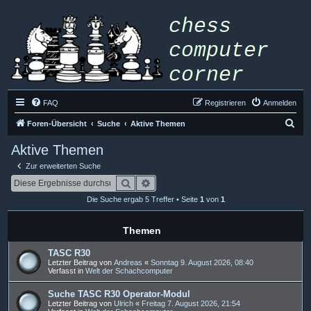
FAQ
Registrieren
Anmelden
S
Foren-Übersicht
Suche
Aktive Themen
u
Aktive Themen
c
Zur erweiterten Suche
h
Suche
Erweiterte Suche
e
Die Suche ergab 5 Treffer • Seite
1
von
1
Themen
TASC R30
Letzter Beitrag von
Andreas
«
Sonntag 9. August 2026, 08:40
Verfasst in
Welt der Schachcomputer
Suche TASC R30 Operator-Modul
Letzter Beitrag von
Ulrich
«
Freitag 7. August 2026, 21:54