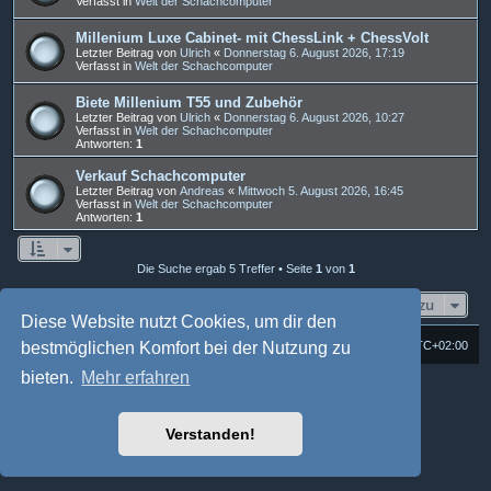
Verfasst in
Welt der Schachcomputer
Millenium Luxe Cabinet- mit ChessLink + ChessVolt
Letzter Beitrag von
Ulrich
«
Donnerstag 6. August 2026, 17:19
Verfasst in
Welt der Schachcomputer
Biete Millenium T55 und Zubehör
Letzter Beitrag von
Ulrich
«
Donnerstag 6. August 2026, 10:27
Verfasst in
Welt der Schachcomputer
Antworten:
1
Verkauf Schachcomputer
Letzter Beitrag von
Andreas
«
Mittwoch 5. August 2026, 16:45
Verfasst in
Welt der Schachcomputer
Antworten:
1
Die Suche ergab 5 Treffer • Seite
1
von
1
Gehe zu
Diese Website nutzt Cookies, um dir den
Foren-Übersicht
Alle Cookies löschen
Alle Zeiten sind
UTC+02:00
bestmöglichen Komfort bei der Nutzung zu
bieten.
Mehr erfahren
Powered by
phpBB
® Forum Software © phpBB Limited
Deutsche Übersetzung durch
phpBB.de
Style: Multi Design by Joyce&Luna
phpBB-Style-Design
Verstanden!
phpBB Two Factor Authentication ©
paul999
Datenschutz
|
Nutzungsbedingungen