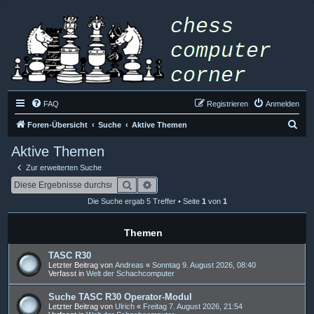
FAQ
Registrieren
Anmelden
S
Foren-Übersicht
Suche
Aktive Themen
u
Aktive Themen
c
Zur erweiterten Suche
h
Suche
Erweiterte Suche
e
Die Suche ergab 5 Treffer • Seite
1
von
1
Themen
TASC R30
Letzter Beitrag von
Andreas
«
Sonntag 9. August 2026, 08:40
Verfasst in
Welt der Schachcomputer
Suche TASC R30 Operator-Modul
Letzter Beitrag von
Ulrich
«
Freitag 7. August 2026, 21:54