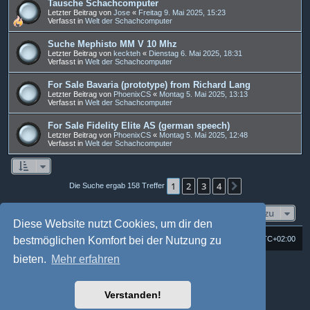
Tausche Schachcomputer
Letzter Beitrag von
Jose
«
Freitag 9. Mai 2025, 15:23
Verfasst in
Welt der Schachcomputer
Suche Mephisto MM V 10 Mhz
Letzter Beitrag von
keckteh
«
Dienstag 6. Mai 2025, 18:31
Verfasst in
Welt der Schachcomputer
For Sale Bavaria (prototype) from Richard Lang
Letzter Beitrag von
PhoenixCS
«
Montag 5. Mai 2025, 13:13
Verfasst in
Welt der Schachcomputer
For Sale Fidelity Elite AS (german speech)
Letzter Beitrag von
PhoenixCS
«
Montag 5. Mai 2025, 12:48
Verfasst in
Welt der Schachcomputer
1
2
3
4
Nächste
Die Suche ergab 158 Treffer
Gehe zu
Diese Website nutzt Cookies, um dir den
Foren-Übersicht
Alle Cookies löschen
Alle Zeiten sind
UTC+02:00
bestmöglichen Komfort bei der Nutzung zu
bieten.
Mehr erfahren
Powered by
phpBB
® Forum Software © phpBB Limited
Deutsche Übersetzung durch
phpBB.de
Style: Multi Design by Joyce&Luna
phpBB-Style-Design
Verstanden!
phpBB Two Factor Authentication ©
paul999
Datenschutz
|
Nutzungsbedingungen