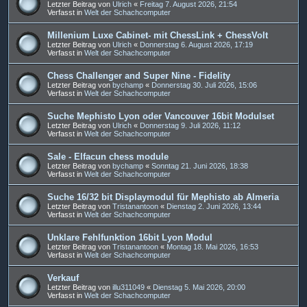
Letzter Beitrag von
Ulrich
«
Freitag 7. August 2026, 21:54
Verfasst in
Welt der Schachcomputer
Millenium Luxe Cabinet- mit ChessLink + ChessVolt
Letzter Beitrag von
Ulrich
«
Donnerstag 6. August 2026, 17:19
Verfasst in
Welt der Schachcomputer
Chess Challenger and Super Nine - Fidelity
Letzter Beitrag von
bychamp
«
Donnerstag 30. Juli 2026, 15:06
Verfasst in
Welt der Schachcomputer
Suche Mephisto Lyon oder Vancouver 16bit Modulset
Letzter Beitrag von
Ulrich
«
Donnerstag 9. Juli 2026, 11:12
Verfasst in
Welt der Schachcomputer
Sale - Elfacun chess module
Letzter Beitrag von
bychamp
«
Sonntag 21. Juni 2026, 18:38
Verfasst in
Welt der Schachcomputer
Suche 16/32 bit Displaymodul für Mephisto ab Almeria
Letzter Beitrag von
Tristanantoon
«
Dienstag 2. Juni 2026, 13:44
Verfasst in
Welt der Schachcomputer
Unklare Fehlfunktion 16bit Lyon Modul
Letzter Beitrag von
Tristanantoon
«
Montag 18. Mai 2026, 16:53
Verfasst in
Welt der Schachcomputer
Verkauf
Letzter Beitrag von
illu311049
«
Dienstag 5. Mai 2026, 20:00
Verfasst in
Welt der Schachcomputer