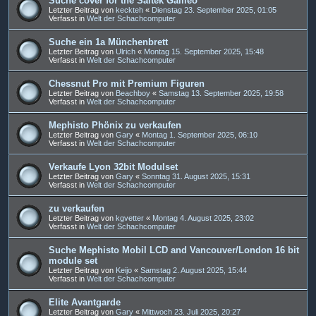
Suche cover for the Saitek Galileo
Letzter Beitrag von
keckteh
«
Dienstag 23. September 2025, 01:05
Verfasst in
Welt der Schachcomputer
Suche ein 1a Münchenbrett
Letzter Beitrag von
Ulrich
«
Montag 15. September 2025, 15:48
Verfasst in
Welt der Schachcomputer
Chessnut Pro mit Premium Figuren
Letzter Beitrag von
Beachboy
«
Samstag 13. September 2025, 19:58
Verfasst in
Welt der Schachcomputer
Mephisto Phönix zu verkaufen
Letzter Beitrag von
Gary
«
Montag 1. September 2025, 06:10
Verfasst in
Welt der Schachcomputer
Verkaufe Lyon 32bit Modulset
Letzter Beitrag von
Gary
«
Sonntag 31. August 2025, 15:31
Verfasst in
Welt der Schachcomputer
zu verkaufen
Letzter Beitrag von
kgvetter
«
Montag 4. August 2025, 23:02
Verfasst in
Welt der Schachcomputer
Suche Mephisto Mobil LCD and Vancouver/London 16 bit
module set
Letzter Beitrag von
Keijo
«
Samstag 2. August 2025, 15:44
Verfasst in
Welt der Schachcomputer
Elite Avantgarde
Letzter Beitrag von
Gary
«
Mittwoch 23. Juli 2025, 20:27