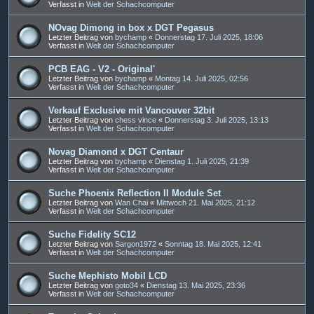
Verfasst in
Welt der Schachcomputer
NOvag Dimong in box x DGT Pegasus
Letzter Beitrag von
bychamp
«
Donnerstag 17. Juli 2025, 18:06
Verfasst in
Welt der Schachcomputer
PCB EAG - V2 - Original'
Letzter Beitrag von
bychamp
«
Montag 14. Juli 2025, 02:56
Verfasst in
Welt der Schachcomputer
Verkauf Exclusive mit Vancouver 32bit
Letzter Beitrag von
chess vince
«
Donnerstag 3. Juli 2025, 13:13
Verfasst in
Welt der Schachcomputer
Novag Diamond x DGT Centaur
Letzter Beitrag von
bychamp
«
Dienstag 1. Juli 2025, 21:39
Verfasst in
Welt der Schachcomputer
Suche Phoenix Reflection II Module Set
Letzter Beitrag von
Wan Chai
«
Mittwoch 21. Mai 2025, 21:12
Verfasst in
Welt der Schachcomputer
Suche Fidelity SC12
Letzter Beitrag von
Sargon1972
«
Sonntag 18. Mai 2025, 12:41
Verfasst in
Welt der Schachcomputer
Suche Mephisto Mobil LCD
Letzter Beitrag von
goto34
«
Dienstag 13. Mai 2025, 23:36
Verfasst in
Welt der Schachcomputer