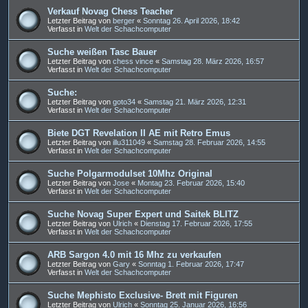
Verkauf Novag Chess Teacher
Letzter Beitrag von
berger
«
Sonntag 26. April 2026, 18:42
Verfasst in
Welt der Schachcomputer
Suche weißen Tasc Bauer
Letzter Beitrag von
chess vince
«
Samstag 28. März 2026, 16:57
Verfasst in
Welt der Schachcomputer
Suche:
Letzter Beitrag von
goto34
«
Samstag 21. März 2026, 12:31
Verfasst in
Welt der Schachcomputer
Biete DGT Revelation II AE mit Retro Emus
Letzter Beitrag von
illu311049
«
Samstag 28. Februar 2026, 14:55
Verfasst in
Welt der Schachcomputer
Suche Polgarmodulset 10Mhz Original
Letzter Beitrag von
Jose
«
Montag 23. Februar 2026, 15:40
Verfasst in
Welt der Schachcomputer
Suche Novag Super Expert und Saitek BLITZ
Letzter Beitrag von
Ulrich
«
Dienstag 17. Februar 2026, 17:55
Verfasst in
Welt der Schachcomputer
ARB Sargon 4.0 mit 16 Mhz zu verkaufen
Letzter Beitrag von
Gary
«
Sonntag 1. Februar 2026, 17:47
Verfasst in
Welt der Schachcomputer
Suche Mephisto Exclusive- Brett mit Figuren
Letzter Beitrag von
Ulrich
«
Sonntag 25. Januar 2026, 16:56