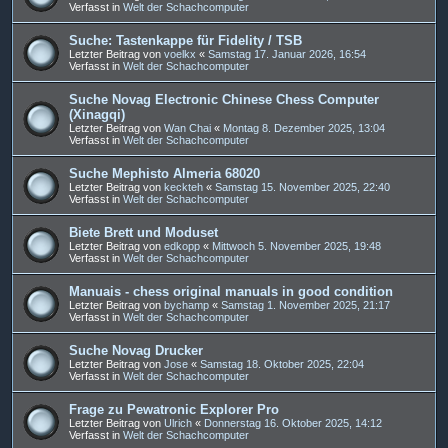
Verfasst in
Welt der Schachcomputer
Suche: Tastenkappe für Fidelity / TSB
Letzter Beitrag von
voelkx
«
Samstag 17. Januar 2026, 16:54
Verfasst in
Welt der Schachcomputer
Suche Novag Electronic Chinese Chess Computer
(Xinagqi)
Letzter Beitrag von
Wan Chai
«
Montag 8. Dezember 2025, 13:04
Verfasst in
Welt der Schachcomputer
Suche Mephisto Almeria 68020
Letzter Beitrag von
keckteh
«
Samstag 15. November 2025, 22:40
Verfasst in
Welt der Schachcomputer
Biete Brett und Moduset
Letzter Beitrag von
edkopp
«
Mittwoch 5. November 2025, 19:48
Verfasst in
Welt der Schachcomputer
Manuais - chess original manuals in good condition
Letzter Beitrag von
bychamp
«
Samstag 1. November 2025, 21:17
Verfasst in
Welt der Schachcomputer
Suche Novag Drucker
Letzter Beitrag von
Jose
«
Samstag 18. Oktober 2025, 22:04
Verfasst in
Welt der Schachcomputer
Frage zu Pewatronic Explorer Pro
Letzter Beitrag von
Ulrich
«
Donnerstag 16. Oktober 2025, 14:12
Verfasst in
Welt der Schachcomputer