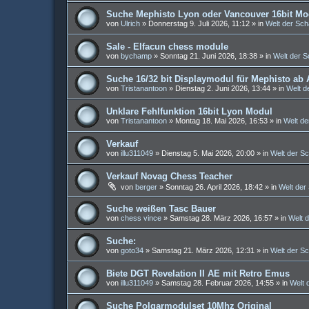
Suche Mephisto Lyon oder Vancouver 16bit Mo
von
Ulrich
»
Donnerstag 9. Juli 2026, 11:12
» in
Welt der Sc
Sale - Elfacun chess module
von
bychamp
»
Sonntag 21. Juni 2026, 18:38
» in
Welt der 
Suche 16/32 bit Displaymodul für Mephisto ab 
von
Tristanantoon
»
Dienstag 2. Juni 2026, 13:44
» in
Welt d
Unklare Fehlfunktion 16bit Lyon Modul
von
Tristanantoon
»
Montag 18. Mai 2026, 16:53
» in
Welt d
Verkauf
von
illu311049
»
Dienstag 5. Mai 2026, 20:00
» in
Welt der S
Verkauf Novag Chess Teacher
von
berger
»
Sonntag 26. April 2026, 18:42
» in
Welt der
Suche weißen Tasc Bauer
von
chess vince
»
Samstag 28. März 2026, 16:57
» in
Welt 
Suche:
von
goto34
»
Samstag 21. März 2026, 12:31
» in
Welt der S
Biete DGT Revelation II AE mit Retro Emus
von
illu311049
»
Samstag 28. Februar 2026, 14:55
» in
Welt 
Suche Polgarmodulset 10Mhz Original