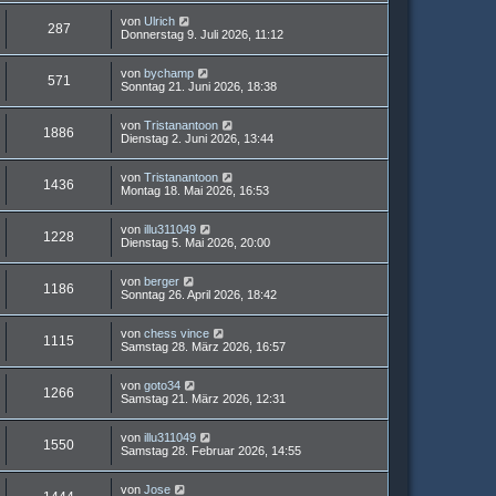
von
Ulrich
287
Donnerstag 9. Juli 2026, 11:12
von
bychamp
571
Sonntag 21. Juni 2026, 18:38
von
Tristanantoon
1886
Dienstag 2. Juni 2026, 13:44
von
Tristanantoon
1436
Montag 18. Mai 2026, 16:53
von
illu311049
1228
Dienstag 5. Mai 2026, 20:00
von
berger
1186
Sonntag 26. April 2026, 18:42
von
chess vince
1115
Samstag 28. März 2026, 16:57
von
goto34
1266
Samstag 21. März 2026, 12:31
von
illu311049
1550
Samstag 28. Februar 2026, 14:55
von
Jose