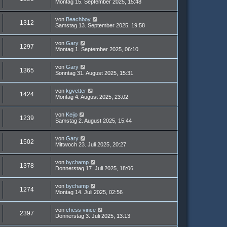
Montag 15. September 2025, 15:48
von
Beachboy
1312
Samstag 13. September 2025, 19:58
von
Gary
1297
Montag 1. September 2025, 06:10
von
Gary
1365
Sonntag 31. August 2025, 15:31
von
kgvetter
1424
Montag 4. August 2025, 23:02
von
Keijo
1239
Samstag 2. August 2025, 15:44
von
Gary
1502
Mittwoch 23. Juli 2025, 20:27
von
bychamp
1378
Donnerstag 17. Juli 2025, 18:06
von
bychamp
1274
Montag 14. Juli 2025, 02:56
von
chess vince
2397
Donnerstag 3. Juli 2025, 13:13