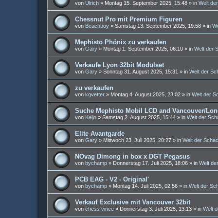
von
Ulrich
»
Montag 15. September 2025, 15:48
» in
Welt de
Chessnut Pro mit Premium Figuren
von
Beachboy
»
Samstag 13. September 2025, 19:58
» in
We
Mephisto Phönix zu verkaufen
von
Gary
»
Montag 1. September 2025, 06:10
» in
Welt der
Verkaufe Lyon 32bit Modulset
von
Gary
»
Sonntag 31. August 2025, 15:31
» in
Welt der S
zu verkaufen
von
kgvetter
»
Montag 4. August 2025, 23:02
» in
Welt der 
Suche Mephisto Mobil LCD and Vancouver/Lond
von
Keijo
»
Samstag 2. August 2025, 15:44
» in
Welt der Sc
Elite Avantgarde
von
Gary
»
Mittwoch 23. Juli 2025, 20:27
» in
Welt der Scha
NOvag Dimong in box x DGT Pegasus
von
bychamp
»
Donnerstag 17. Juli 2025, 18:06
» in
Welt de
PCB EAG - V2 - Original'
von
bychamp
»
Montag 14. Juli 2025, 02:56
» in
Welt der S
Verkauf Exclusive mit Vancouver 32bit
von
chess vince
»
Donnerstag 3. Juli 2025, 13:13
» in
Welt 