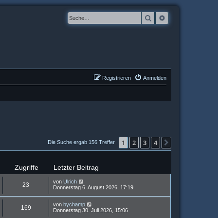
Suche
Erweiterte Suche
Registrieren
Anmelden
1
2
3
4
Nächste
Die Suche ergab 156 Treffer
Zugriffe
Letzter Beitrag
von
Ulrich
23
Donnerstag 6. August 2026, 17:19
von
bychamp
169
Donnerstag 30. Juli 2026, 15:06