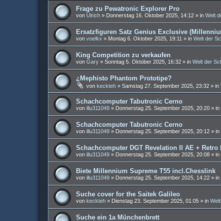
Frage zu Pewatronic Explorer Pro
von
Ulrich
»
Donnerstag 16. Oktober 2025, 14:12
» in
Welt 
Ersatzfiguren Satz Genius Exclusive (Millenni
von
voelkx
»
Montag 6. Oktober 2025, 19:11
» in
Welt der S
King Competition zu verkaufen
von
Gary
»
Sonntag 5. Oktober 2025, 16:32
» in
Welt der S
¿Mephisto Phantom Prototipe?
von
keckteh
»
Samstag 27. September 2025, 23:32
» in
Schachcomputer Tabutronic Cerno
von
illu311049
»
Donnerstag 25. September 2025, 20:20
» in
Schachcomputer Tabutronic Cerno
von
illu311049
»
Donnerstag 25. September 2025, 20:12
» in
Schachcomputer DGT Revelation II AE + Retro
von
illu311049
»
Donnerstag 25. September 2025, 20:08
» in
Biete Millennium Supreme T55 incl.Chesslink
von
illu311049
»
Donnerstag 25. September 2025, 14:22
» in
Suche cover for the Saitek Galileo
von
keckteh
»
Dienstag 23. September 2025, 01:05
» in
Welt
Suche ein 1a Münchenbrett