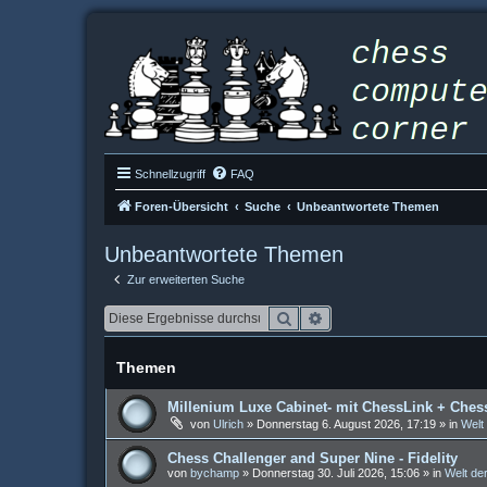
Schnellzugriff
FAQ
Foren-Übersicht
Suche
Unbeantwortete Themen
Unbeantwortete Themen
Zur erweiterten Suche
Suche
Erweiterte Suche
Themen
Millenium Luxe Cabinet- mit ChessLink + Ches
von
Ulrich
»
Donnerstag 6. August 2026, 17:19
» in
Welt
Chess Challenger and Super Nine - Fidelity
von
bychamp
»
Donnerstag 30. Juli 2026, 15:06
» in
Welt de