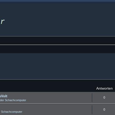
Antworten
sVolt
0
 der Schachcomputer
0
r Schachcomputer