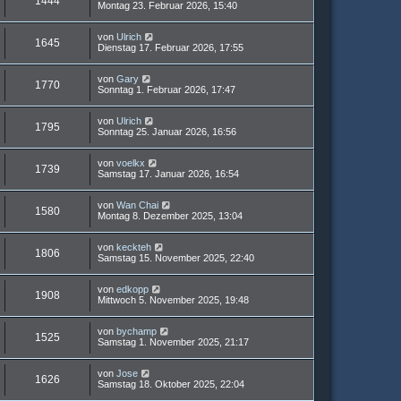
1444
Montag 23. Februar 2026, 15:40
von
Ulrich
1645
Dienstag 17. Februar 2026, 17:55
von
Gary
1770
Sonntag 1. Februar 2026, 17:47
von
Ulrich
1795
Sonntag 25. Januar 2026, 16:56
von
voelkx
1739
Samstag 17. Januar 2026, 16:54
von
Wan Chai
1580
Montag 8. Dezember 2025, 13:04
von
keckteh
1806
Samstag 15. November 2025, 22:40
von
edkopp
1908
Mittwoch 5. November 2025, 19:48
von
bychamp
1525
Samstag 1. November 2025, 21:17
von
Jose
1626
Samstag 18. Oktober 2025, 22:04