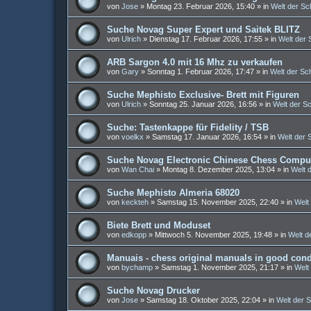
von
Jose
»
Montag 23. Februar 2026, 15:40
» in
Welt der S
Suche Novag Super Expert und Saitek BLITZ
von
Ulrich
»
Dienstag 17. Februar 2026, 17:55
» in
Welt der
ARB Sargon 4.0 mit 16 Mhz zu verkaufen
von
Gary
»
Sonntag 1. Februar 2026, 17:47
» in
Welt der S
Suche Mephisto Exclusive- Brett mit Figuren
von
Ulrich
»
Sonntag 25. Januar 2026, 16:56
» in
Welt der S
Suche: Tastenkappe für Fidelity / TSB
von
voelkx
»
Samstag 17. Januar 2026, 16:54
» in
Welt der
Suche Novag Electronic Chinese Chess Comput
von
Wan Chai
»
Montag 8. Dezember 2025, 13:04
» in
Welt 
Suche Mephisto Almeria 68020
von
keckteh
»
Samstag 15. November 2025, 22:40
» in
Welt
Biete Brett und Moduset
von
edkopp
»
Mittwoch 5. November 2025, 19:48
» in
Welt d
Manuais - chess original manuals in good cond
von
bychamp
»
Samstag 1. November 2025, 21:17
» in
Welt
Suche Novag Drucker
von
Jose
»
Samstag 18. Oktober 2025, 22:04
» in
Welt der 