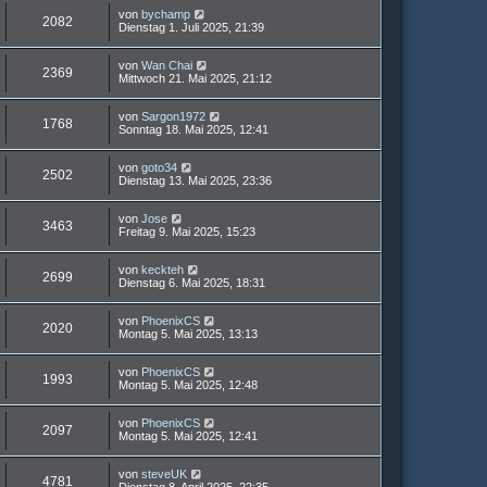
von
bychamp
2082
Dienstag 1. Juli 2025, 21:39
von
Wan Chai
2369
Mittwoch 21. Mai 2025, 21:12
von
Sargon1972
1768
Sonntag 18. Mai 2025, 12:41
von
goto34
2502
Dienstag 13. Mai 2025, 23:36
von
Jose
3463
Freitag 9. Mai 2025, 15:23
von
keckteh
2699
Dienstag 6. Mai 2025, 18:31
von
PhoenixCS
2020
Montag 5. Mai 2025, 13:13
von
PhoenixCS
1993
Montag 5. Mai 2025, 12:48
von
PhoenixCS
2097
Montag 5. Mai 2025, 12:41
von
steveUK
4781
Dienstag 8. April 2025, 22:35