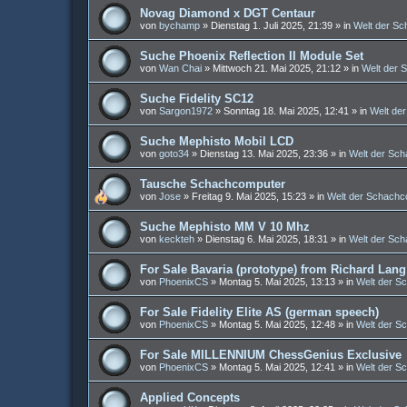
Novag Diamond x DGT Centaur
von
bychamp
»
Dienstag 1. Juli 2025, 21:39
» in
Welt der S
Suche Phoenix Reflection II Module Set
von
Wan Chai
»
Mittwoch 21. Mai 2025, 21:12
» in
Welt der 
Suche Fidelity SC12
von
Sargon1972
»
Sonntag 18. Mai 2025, 12:41
» in
Welt de
Suche Mephisto Mobil LCD
von
goto34
»
Dienstag 13. Mai 2025, 23:36
» in
Welt der Sc
Tausche Schachcomputer
von
Jose
»
Freitag 9. Mai 2025, 15:23
» in
Welt der Schachc
Suche Mephisto MM V 10 Mhz
von
keckteh
»
Dienstag 6. Mai 2025, 18:31
» in
Welt der Sc
For Sale Bavaria (prototype) from Richard Lang
von
PhoenixCS
»
Montag 5. Mai 2025, 13:13
» in
Welt der S
For Sale Fidelity Elite AS (german speech)
von
PhoenixCS
»
Montag 5. Mai 2025, 12:48
» in
Welt der S
For Sale MILLENNIUM ChessGenius Exclusive
von
PhoenixCS
»
Montag 5. Mai 2025, 12:41
» in
Welt der S
Applied Concepts