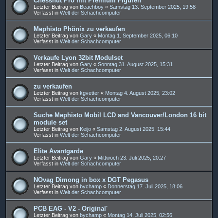
Chessnut Pro mit Premium Figuren
Letzter Beitrag von
Beachboy
«
Samstag 13. September 2025, 19:58
Verfasst in
Welt der Schachcomputer
Mephisto Phönix zu verkaufen
Letzter Beitrag von
Gary
«
Montag 1. September 2025, 06:10
Verfasst in
Welt der Schachcomputer
Verkaufe Lyon 32bit Modulset
Letzter Beitrag von
Gary
«
Sonntag 31. August 2025, 15:31
Verfasst in
Welt der Schachcomputer
zu verkaufen
Letzter Beitrag von
kgvetter
«
Montag 4. August 2025, 23:02
Verfasst in
Welt der Schachcomputer
Suche Mephisto Mobil LCD and Vancouver/London 16 bit
module set
Letzter Beitrag von
Keijo
«
Samstag 2. August 2025, 15:44
Verfasst in
Welt der Schachcomputer
Elite Avantgarde
Letzter Beitrag von
Gary
«
Mittwoch 23. Juli 2025, 20:27
Verfasst in
Welt der Schachcomputer
NOvag Dimong in box x DGT Pegasus
Letzter Beitrag von
bychamp
«
Donnerstag 17. Juli 2025, 18:06
Verfasst in
Welt der Schachcomputer
PCB EAG - V2 - Original'
Letzter Beitrag von
bychamp
«
Montag 14. Juli 2025, 02:56