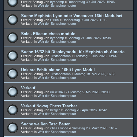
Letzter Beitrag von
bychamp
«
Donnerstag 30. Juli 2026, 15:06
Verfasst in
Welt der Schachcomputer
Suche Mephisto Lyon oder Vancouver 16bit Modulset
Letzter Beitrag von
Ulrich
«
Donnerstag 9. Juli 2026, 11:12
Verfasst in
Welt der Schachcomputer
Sale - Elfacun chess module
Letzter Beitrag von
bychamp
«
Sonntag 21. Juni 2026, 18:38
Verfasst in
Welt der Schachcomputer
Suche 16/32 bit Displaymodul für Mephisto ab Almeria
Letzter Beitrag von
Tristanantoon
«
Dienstag 2. Juni 2026, 13:44
Verfasst in
Welt der Schachcomputer
Unklare Fehlfunktion 16bit Lyon Modul
Letzter Beitrag von
Tristanantoon
«
Montag 18. Mai 2026, 16:53
Verfasst in
Welt der Schachcomputer
Verkauf
Letzter Beitrag von
illu311049
«
Dienstag 5. Mai 2026, 20:00
Verfasst in
Welt der Schachcomputer
Verkauf Novag Chess Teacher
Letzter Beitrag von
berger
«
Sonntag 26. April 2026, 18:42
Verfasst in
Welt der Schachcomputer
Suche weißen Tasc Bauer
Letzter Beitrag von
chess vince
«
Samstag 28. März 2026, 16:57
Verfasst in
Welt der Schachcomputer