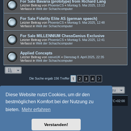
For Sale Bavaria (prototype) from Richard Lang
Letzter Beitrag von
PhoenixCS
«
Montag 5. Mai 2025, 13:13
Verfasst in
Welt der Schachcomputer
For Sale Fidelity Elite AS (german speech)
Letzter Beitrag von
PhoenixCS
«
Montag 5. Mai 2025, 12:48
Verfasst in
Welt der Schachcomputer
For Sale MILLENNIUM ChessGenius Exclusive
Letzter Beitrag von
PhoenixCS
«
Montag 5. Mai 2025, 12:41
Verfasst in
Welt der Schachcomputer
Applied Concepts
Letzter Beitrag von
steveUK
«
Dienstag 8. April 2025, 22:35
Verfasst in
Welt der Schachcomputer
1
2
3
4
Nächste
Die Suche ergab 156 Treffer
Gehe zu
Diese Website nutzt Cookies, um dir den
Foren-Übersicht
Alle Cookies löschen
Alle Zeiten sind
UTC+02:00
bestmöglichen Komfort bei der Nutzung zu
bieten.
Mehr erfahren
Powered by
phpBB
® Forum Software © phpBB Limited
Deutsche Übersetzung durch
phpBB.de
Style: Multi Design by Joyce&Luna
phpBB-Style-Design
Verstanden!
phpBB Two Factor Authentication ©
paul999
Datenschutz
|
Nutzungsbedingungen