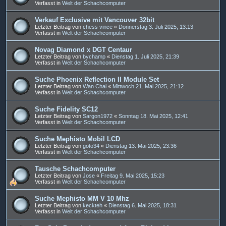
Verfasst in
Welt der Schachcomputer
Verkauf Exclusive mit Vancouver 32bit
Letzter Beitrag von
chess vince
«
Donnerstag 3. Juli 2025, 13:13
Verfasst in
Welt der Schachcomputer
Novag Diamond x DGT Centaur
Letzter Beitrag von
bychamp
«
Dienstag 1. Juli 2025, 21:39
Verfasst in
Welt der Schachcomputer
Suche Phoenix Reflection II Module Set
Letzter Beitrag von
Wan Chai
«
Mittwoch 21. Mai 2025, 21:12
Verfasst in
Welt der Schachcomputer
Suche Fidelity SC12
Letzter Beitrag von
Sargon1972
«
Sonntag 18. Mai 2025, 12:41
Verfasst in
Welt der Schachcomputer
Suche Mephisto Mobil LCD
Letzter Beitrag von
goto34
«
Dienstag 13. Mai 2025, 23:36
Verfasst in
Welt der Schachcomputer
Tausche Schachcomputer
Letzter Beitrag von
Jose
«
Freitag 9. Mai 2025, 15:23
Verfasst in
Welt der Schachcomputer
Suche Mephisto MM V 10 Mhz
Letzter Beitrag von
keckteh
«
Dienstag 6. Mai 2025, 18:31
Verfasst in
Welt der Schachcomputer