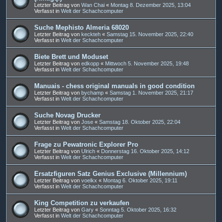
Letzter Beitrag von
Wan Chai
«
Montag 8. Dezember 2025, 13:04
Verfasst in
Welt der Schachcomputer
Suche Mephisto Almeria 68020
Letzter Beitrag von
keckteh
«
Samstag 15. November 2025, 22:40
Verfasst in
Welt der Schachcomputer
Biete Brett und Moduset
Letzter Beitrag von
edkopp
«
Mittwoch 5. November 2025, 19:48
Verfasst in
Welt der Schachcomputer
Manuais - chess original manuals in good condition
Letzter Beitrag von
bychamp
«
Samstag 1. November 2025, 21:17
Verfasst in
Welt der Schachcomputer
Suche Novag Drucker
Letzter Beitrag von
Jose
«
Samstag 18. Oktober 2025, 22:04
Verfasst in
Welt der Schachcomputer
Frage zu Pewatronic Explorer Pro
Letzter Beitrag von
Ulrich
«
Donnerstag 16. Oktober 2025, 14:12
Verfasst in
Welt der Schachcomputer
Ersatzfiguren Satz Genius Exclusive (Millennium)
Letzter Beitrag von
voelkx
«
Montag 6. Oktober 2025, 19:11
Verfasst in
Welt der Schachcomputer
King Competition zu verkaufen
Letzter Beitrag von
Gary
«
Sonntag 5. Oktober 2025, 16:32
Verfasst in
Welt der Schachcomputer