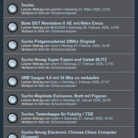
Suche:
Letzter Beitrag von
goto34
«
Samstag 21. März 2026, 12:31
Verfasst in
Welt der Schachcomputer
Biete DGT Revelation II AE mit Retro Emus
Letzter Beitrag von
illu311049
«
Samstag 28. Februar 2026, 14:55
Verfasst in
Welt der Schachcomputer
Suche Polgarmodulset 10Mhz Original
Letzter Beitrag von
Jose
«
Montag 23. Februar 2026, 15:40
Verfasst in
Welt der Schachcomputer
Suche Novag Super Expert und Saitek BLITZ
Letzter Beitrag von
Ulrich
«
Dienstag 17. Februar 2026, 17:55
Verfasst in
Welt der Schachcomputer
ARB Sargon 4.0 mit 16 Mhz zu verkaufen
Letzter Beitrag von
Gary
«
Sonntag 1. Februar 2026, 17:47
Verfasst in
Welt der Schachcomputer
Suche Mephisto Exclusive- Brett mit Figuren
Letzter Beitrag von
Ulrich
«
Sonntag 25. Januar 2026, 16:56
Verfasst in
Welt der Schachcomputer
Suche: Tastenkappe für Fidelity / TSB
Letzter Beitrag von
voelkx
«
Samstag 17. Januar 2026, 16:54
Verfasst in
Welt der Schachcomputer
Suche Novag Electronic Chinese Chess Computer
(Xinagqi)