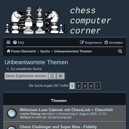
FAQ
Registrieren
Anmelden
S
Foren-Übersicht
Suche
Unbeantwortete Themen
u
Unbeantwortete Themen
c
Zur erweiterten Suche
h
Suche
Erweiterte Suche
e
1
2
3
4
Nächste
Die Suche ergab 156 Treffer
Themen
Millenium Luxe Cabinet- mit ChessLink + ChessVolt
Letzter Beitrag von
Ulrich
«
Donnerstag 6. August 2026, 17:19
Verfasst in
Welt der Schachcomputer
Chess Challenger and Super Nine - Fidelity