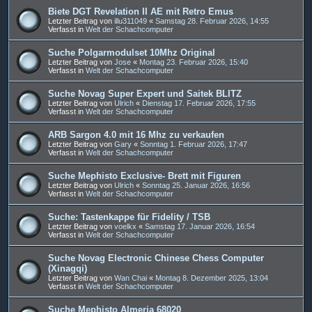
Biete DGT Revelation II AE mit Retro Emus
Letzter Beitrag von
illu311049
«
Samstag 28. Februar 2026, 14:55
Verfasst in
Welt der Schachcomputer
Suche Polgarmodulset 10Mhz Original
Letzter Beitrag von
Jose
«
Montag 23. Februar 2026, 15:40
Verfasst in
Welt der Schachcomputer
Suche Novag Super Expert und Saitek BLITZ
Letzter Beitrag von
Ulrich
«
Dienstag 17. Februar 2026, 17:55
Verfasst in
Welt der Schachcomputer
ARB Sargon 4.0 mit 16 Mhz zu verkaufen
Letzter Beitrag von
Gary
«
Sonntag 1. Februar 2026, 17:47
Verfasst in
Welt der Schachcomputer
Suche Mephisto Exclusive- Brett mit Figuren
Letzter Beitrag von
Ulrich
«
Sonntag 25. Januar 2026, 16:56
Verfasst in
Welt der Schachcomputer
Suche: Tastenkappe für Fidelity / TSB
Letzter Beitrag von
voelkx
«
Samstag 17. Januar 2026, 16:54
Verfasst in
Welt der Schachcomputer
Suche Novag Electronic Chinese Chess Computer
(Xinagqi)
Letzter Beitrag von
Wan Chai
«
Montag 8. Dezember 2025, 13:04
Verfasst in
Welt der Schachcomputer
Suche Mephisto Almeria 68020