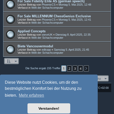
For Sale Fidelity Elite AS (german speech)
Letzter Beitrag von
PhoenixCS
«
Montag 5. Mai 2025, 12:48
Verfasst in
Welt der Schachcomputer
For Sale MILLENNIUM ChessGenius Exclusive
Letzter Beitrag von
PhoenixCS
«
Montag 5. Mai 2025, 12:41
Verfasst in
Welt der Schachcomputer
Applied Concepts
Letzter Beitrag von
steveUK
«
Dienstag 8. April 2025, 22:35
Verfasst in
Welt der Schachcomputer
Biete Vancouvermodul
Letzter Beitrag von
edkopp
«
Samstag 5. April 2025, 21:45
Verfasst in
Welt der Schachcomputer
1
2
3
4
Nächste
Die Suche ergab 155 Treffer
Gehe zu
Diese Website nutzt Cookies, um dir den
Foren-Übersicht
Alle Cookies löschen
Alle Zeiten sind
UTC+02:00
bestmöglichen Komfort bei der Nutzung zu
bieten.
Mehr erfahren
Powered by
phpBB
® Forum Software © phpBB Limited
Deutsche Übersetzung durch
phpBB.de
Style: Multi Design by Joyce&Luna
phpBB-Style-Design
Verstanden!
phpBB Two Factor Authentication ©
paul999
Datenschutz
|
Nutzungsbedingungen