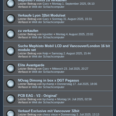
Mephisto Phönix zu verkaufen
Letzter Beitrag von
Gary
«
Montag 1. September 2025, 06:10
Verfasst in
Welt der Schachcomputer
Verkaufe Lyon 32bit Modulset
Letzter Beitrag von
Gary
«
Sonntag 31. August 2025, 15:31
Verfasst in
Welt der Schachcomputer
zu verkaufen
Letzter Beitrag von
kgvetter
«
Montag 4. August 2025, 23:02
Verfasst in
Welt der Schachcomputer
Suche Mephisto Mobil LCD and Vancouver/London 16 bit
module set
Letzter Beitrag von
Keijo
«
Samstag 2. August 2025, 15:44
Verfasst in
Welt der Schachcomputer
Elite Avantgarde
Letzter Beitrag von
Gary
«
Mittwoch 23. Juli 2025, 20:27
Verfasst in
Welt der Schachcomputer
NOvag Dimong in box x DGT Pegasus
Letzter Beitrag von
bychamp
«
Donnerstag 17. Juli 2025, 18:06
Verfasst in
Welt der Schachcomputer
PCB EAG - V2 - Original'
Letzter Beitrag von
bychamp
«
Montag 14. Juli 2025, 02:56
Verfasst in
Welt der Schachcomputer
Verkauf Exclusive mit Vancouver 32bit
Letzter Beitrag von
chess vince
«
Donnerstag 3. Juli 2025, 13:13