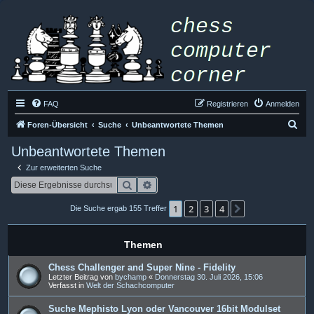
FAQ
Registrieren
Anmelden
S
Foren-Übersicht
Suche
Unbeantwortete Themen
u
Unbeantwortete Themen
c
Zur erweiterten Suche
h
Suche
Erweiterte Suche
e
1
2
3
4
Nächste
Die Suche ergab 155 Treffer
Themen
Chess Challenger and Super Nine - Fidelity
Letzter Beitrag von
bychamp
«
Donnerstag 30. Juli 2026, 15:06
Verfasst in
Welt der Schachcomputer
Suche Mephisto Lyon oder Vancouver 16bit Modulset