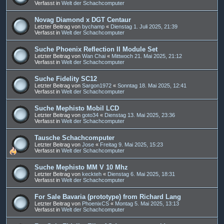
Verfasst in
Welt der Schachcomputer
Novag Diamond x DGT Centaur
Letzter Beitrag von
bychamp
«
Dienstag 1. Juli 2025, 21:39
Verfasst in
Welt der Schachcomputer
Suche Phoenix Reflection II Module Set
Letzter Beitrag von
Wan Chai
«
Mittwoch 21. Mai 2025, 21:12
Verfasst in
Welt der Schachcomputer
Suche Fidelity SC12
Letzter Beitrag von
Sargon1972
«
Sonntag 18. Mai 2025, 12:41
Verfasst in
Welt der Schachcomputer
Suche Mephisto Mobil LCD
Letzter Beitrag von
goto34
«
Dienstag 13. Mai 2025, 23:36
Verfasst in
Welt der Schachcomputer
Tausche Schachcomputer
Letzter Beitrag von
Jose
«
Freitag 9. Mai 2025, 15:23
Verfasst in
Welt der Schachcomputer
Suche Mephisto MM V 10 Mhz
Letzter Beitrag von
keckteh
«
Dienstag 6. Mai 2025, 18:31
Verfasst in
Welt der Schachcomputer
For Sale Bavaria (prototype) from Richard Lang
Letzter Beitrag von
PhoenixCS
«
Montag 5. Mai 2025, 13:13
Verfasst in
Welt der Schachcomputer