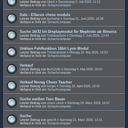
Letzter Beitrag von
Ulrich
«
Donnerstag 9. Juli 2026, 11:12
Verfasst in
Welt der Schachcomputer
Sale - Elfacun chess module
Letzter Beitrag von
bychamp
«
Sonntag 21. Juni 2026, 18:38
Verfasst in
Welt der Schachcomputer
Suche 16/32 bit Displaymodul für Mephisto ab Almeria
Letzter Beitrag von
Tristanantoon
«
Dienstag 2. Juni 2026, 13:44
Verfasst in
Welt der Schachcomputer
Unklare Fehlfunktion 16bit Lyon Modul
Letzter Beitrag von
Tristanantoon
«
Montag 18. Mai 2026, 16:53
Verfasst in
Welt der Schachcomputer
Verkauf
Letzter Beitrag von
illu311049
«
Dienstag 5. Mai 2026, 20:00
Verfasst in
Welt der Schachcomputer
Verkauf Novag Chess Teacher
Letzter Beitrag von
berger
«
Sonntag 26. April 2026, 18:42
Verfasst in
Welt der Schachcomputer
Suche weißen Tasc Bauer
Letzter Beitrag von
chess vince
«
Samstag 28. März 2026, 16:57
Verfasst in
Welt der Schachcomputer
Suche:
Letzter Beitrag von
goto34
«
Samstag 21. März 2026, 12:31
Verfasst in
Welt der Schachcomputer