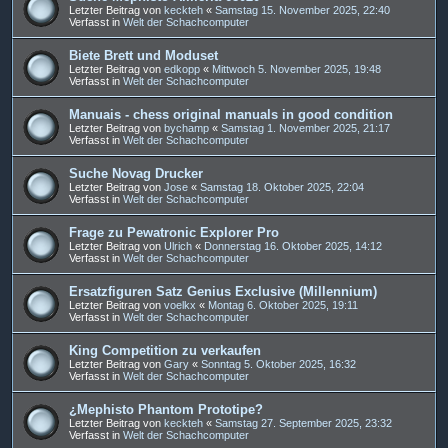
Letzter Beitrag von
keckteh
«
Samstag 15. November 2025, 22:40
Verfasst in
Welt der Schachcomputer
Biete Brett und Moduset
Letzter Beitrag von
edkopp
«
Mittwoch 5. November 2025, 19:48
Verfasst in
Welt der Schachcomputer
Manuais - chess original manuals in good condition
Letzter Beitrag von
bychamp
«
Samstag 1. November 2025, 21:17
Verfasst in
Welt der Schachcomputer
Suche Novag Drucker
Letzter Beitrag von
Jose
«
Samstag 18. Oktober 2025, 22:04
Verfasst in
Welt der Schachcomputer
Frage zu Pewatronic Explorer Pro
Letzter Beitrag von
Ulrich
«
Donnerstag 16. Oktober 2025, 14:12
Verfasst in
Welt der Schachcomputer
Ersatzfiguren Satz Genius Exclusive (Millennium)
Letzter Beitrag von
voelkx
«
Montag 6. Oktober 2025, 19:11
Verfasst in
Welt der Schachcomputer
King Competition zu verkaufen
Letzter Beitrag von
Gary
«
Sonntag 5. Oktober 2025, 16:32
Verfasst in
Welt der Schachcomputer
¿Mephisto Phantom Prototipe?
Letzter Beitrag von
keckteh
«
Samstag 27. September 2025, 23:32
Verfasst in
Welt der Schachcomputer