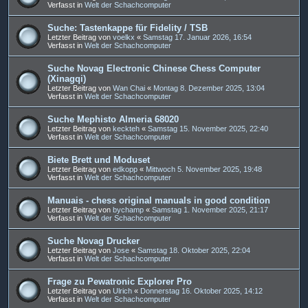
Verfasst in
Welt der Schachcomputer
Suche: Tastenkappe für Fidelity / TSB
Letzter Beitrag von
voelkx
«
Samstag 17. Januar 2026, 16:54
Verfasst in
Welt der Schachcomputer
Suche Novag Electronic Chinese Chess Computer
(Xinagqi)
Letzter Beitrag von
Wan Chai
«
Montag 8. Dezember 2025, 13:04
Verfasst in
Welt der Schachcomputer
Suche Mephisto Almeria 68020
Letzter Beitrag von
keckteh
«
Samstag 15. November 2025, 22:40
Verfasst in
Welt der Schachcomputer
Biete Brett und Moduset
Letzter Beitrag von
edkopp
«
Mittwoch 5. November 2025, 19:48
Verfasst in
Welt der Schachcomputer
Manuais - chess original manuals in good condition
Letzter Beitrag von
bychamp
«
Samstag 1. November 2025, 21:17
Verfasst in
Welt der Schachcomputer
Suche Novag Drucker
Letzter Beitrag von
Jose
«
Samstag 18. Oktober 2025, 22:04
Verfasst in
Welt der Schachcomputer
Frage zu Pewatronic Explorer Pro
Letzter Beitrag von
Ulrich
«
Donnerstag 16. Oktober 2025, 14:12
Verfasst in
Welt der Schachcomputer