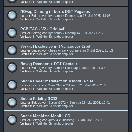
Verfasst in
Welt der Schachcomputer
NOvag Dimong in box x DGT Pegasus
Letzter Beitrag von
bychamp
«
Donnerstag 17. Juli 2025, 18:06
Verfasst in
Welt der Schachcomputer
PCB EAG - V2 - Original'
Letzter Beitrag von
bychamp
«
Montag 14. Juli 2025, 02:56
Verfasst in
Welt der Schachcomputer
Verkauf Exclusive mit Vancouver 32bit
Letzter Beitrag von
chess vince
«
Donnerstag 3. Juli 2025, 13:13
Verfasst in
Welt der Schachcomputer
Novag Diamond x DGT Centaur
Letzter Beitrag von
bychamp
«
Dienstag 1. Juli 2025, 21:39
Verfasst in
Welt der Schachcomputer
Suche Phoenix Reflection II Module Set
Letzter Beitrag von
Wan Chai
«
Mittwoch 21. Mai 2025, 21:12
Verfasst in
Welt der Schachcomputer
Suche Fidelity SC12
Letzter Beitrag von
Sargon1972
«
Sonntag 18. Mai 2025, 12:41
Verfasst in
Welt der Schachcomputer
Suche Mephisto Mobil LCD
Letzter Beitrag von
goto34
«
Dienstag 13. Mai 2025, 23:36
Verfasst in
Welt der Schachcomputer