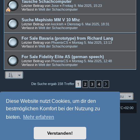
Tausche Schachcomputer
Letzter Beitrag von
Jose
«
Freitag 9. Mai 2025, 15:23
Verfasst in
Welt der Schachcomputer
Suche Mephisto MM V 10 Mhz
Letzter Beitrag von
keckteh
«
Dienstag 6. Mai 2025, 18:31
Verfasst in
Welt der Schachcomputer
For Sale Bavaria (prototype) from Richard Lang
Letzter Beitrag von
PhoenixCS
«
Montag 5. Mai 2025, 13:13
Verfasst in
Welt der Schachcomputer
For Sale Fidelity Elite AS (german speech)
Letzter Beitrag von
PhoenixCS
«
Montag 5. Mai 2025, 12:48
Verfasst in
Welt der Schachcomputer
1
2
3
4
Nächste
Die Suche ergab 158 Treffer
Gehe zu
Diese Website nutzt Cookies, um dir den
Foren-Übersicht
Alle Cookies löschen
Alle Zeiten sind
UTC+02:00
bestmöglichen Komfort bei der Nutzung zu
bieten.
Mehr erfahren
Powered by
phpBB
® Forum Software © phpBB Limited
Deutsche Übersetzung durch
phpBB.de
Style: Multi Design by Joyce&Luna
phpBB-Style-Design
Verstanden!
phpBB Two Factor Authentication ©
paul999
Datenschutz
|
Nutzungsbedingungen