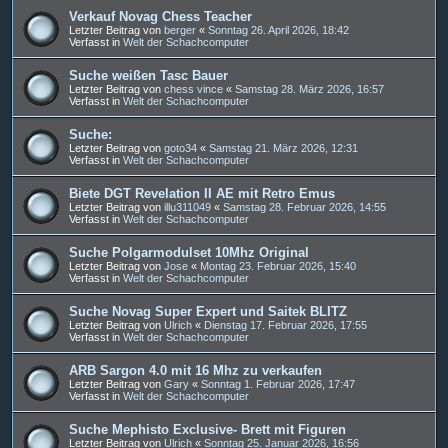
Verkauf Novag Chess Teacher
Letzter Beitrag von
berger
«
Sonntag 26. April 2026, 18:42
Verfasst in
Welt der Schachcomputer
Suche weißen Tasc Bauer
Letzter Beitrag von
chess vince
«
Samstag 28. März 2026, 16:57
Verfasst in
Welt der Schachcomputer
Suche:
Letzter Beitrag von
goto34
«
Samstag 21. März 2026, 12:31
Verfasst in
Welt der Schachcomputer
Biete DGT Revelation II AE mit Retro Emus
Letzter Beitrag von
illu311049
«
Samstag 28. Februar 2026, 14:55
Verfasst in
Welt der Schachcomputer
Suche Polgarmodulset 10Mhz Original
Letzter Beitrag von
Jose
«
Montag 23. Februar 2026, 15:40
Verfasst in
Welt der Schachcomputer
Suche Novag Super Expert und Saitek BLITZ
Letzter Beitrag von
Ulrich
«
Dienstag 17. Februar 2026, 17:55
Verfasst in
Welt der Schachcomputer
ARB Sargon 4.0 mit 16 Mhz zu verkaufen
Letzter Beitrag von
Gary
«
Sonntag 1. Februar 2026, 17:47
Verfasst in
Welt der Schachcomputer
Suche Mephisto Exclusive- Brett mit Figuren
Letzter Beitrag von
Ulrich
«
Sonntag 25. Januar 2026, 16:56