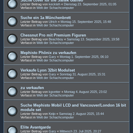
Suche cover for the Saitek Galileo
Letzter Beitrag von
keckteh
«
Dienstag 23. September 2025, 01:05
Verfasst in
Welt der Schachcomputer
Suche ein 1a Münchenbrett
Letzter Beitrag von
Ulrich
«
Montag 15. September 2025, 15:48
Verfasst in
Welt der Schachcomputer
Chessnut Pro mit Premium Figuren
Letzter Beitrag von
Beachboy
«
Samstag 13. September 2025, 19:58
Verfasst in
Welt der Schachcomputer
Mephisto Phönix zu verkaufen
Letzter Beitrag von
Gary
«
Montag 1. September 2025, 06:10
Verfasst in
Welt der Schachcomputer
Verkaufe Lyon 32bit Modulset
Letzter Beitrag von
Gary
«
Sonntag 31. August 2025, 15:31
Verfasst in
Welt der Schachcomputer
zu verkaufen
Letzter Beitrag von
kgvetter
«
Montag 4. August 2025, 23:02
Verfasst in
Welt der Schachcomputer
Suche Mephisto Mobil LCD and Vancouver/London 16 bit
module set
Letzter Beitrag von
Keijo
«
Samstag 2. August 2025, 15:44
Verfasst in
Welt der Schachcomputer
Elite Avantgarde
Letzter Beitrag von
Gary
«
Mittwoch 23. Juli 2025, 20:27