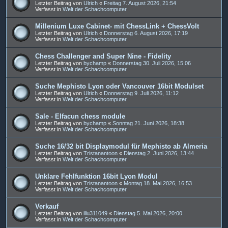
Letzter Beitrag von
Ulrich
«
Freitag 7. August 2026, 21:54
Verfasst in
Welt der Schachcomputer
Millenium Luxe Cabinet- mit ChessLink + ChessVolt
Letzter Beitrag von
Ulrich
«
Donnerstag 6. August 2026, 17:19
Verfasst in
Welt der Schachcomputer
Chess Challenger and Super Nine - Fidelity
Letzter Beitrag von
bychamp
«
Donnerstag 30. Juli 2026, 15:06
Verfasst in
Welt der Schachcomputer
Suche Mephisto Lyon oder Vancouver 16bit Modulset
Letzter Beitrag von
Ulrich
«
Donnerstag 9. Juli 2026, 11:12
Verfasst in
Welt der Schachcomputer
Sale - Elfacun chess module
Letzter Beitrag von
bychamp
«
Sonntag 21. Juni 2026, 18:38
Verfasst in
Welt der Schachcomputer
Suche 16/32 bit Displaymodul für Mephisto ab Almeria
Letzter Beitrag von
Tristanantoon
«
Dienstag 2. Juni 2026, 13:44
Verfasst in
Welt der Schachcomputer
Unklare Fehlfunktion 16bit Lyon Modul
Letzter Beitrag von
Tristanantoon
«
Montag 18. Mai 2026, 16:53
Verfasst in
Welt der Schachcomputer
Verkauf
Letzter Beitrag von
illu311049
«
Dienstag 5. Mai 2026, 20:00
Verfasst in
Welt der Schachcomputer