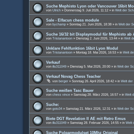
Suche Mephisto Lyon oder Vancouver 16bit Mo
von
Ulrich
»
Donnerstag 9. Juli 2026, 11:12
» in
Welt der Sc
Sale - Elfacun chess module
von
bychamp
»
Sonntag 21. Juni 2026, 18:38
» in
Welt der 
Suche 16/32 bit Displaymodul für Mephisto ab 
von
Tristanantoon
»
Dienstag 2. Juni 2026, 13:44
» in
Welt d
Unklare Fehlfunktion 16bit Lyon Modul
von
Tristanantoon
»
Montag 18. Mai 2026, 16:53
» in
Welt d
Verkauf
von
illu311049
»
Dienstag 5. Mai 2026, 20:00
» in
Welt der S
Verkauf Novag Chess Teacher
von
berger
»
Sonntag 26. April 2026, 18:42
» in
Welt der
Suche weißen Tasc Bauer
von
chess vince
»
Samstag 28. März 2026, 16:57
» in
Welt 
Suche:
von
goto34
»
Samstag 21. März 2026, 12:31
» in
Welt der S
Biete DGT Revelation II AE mit Retro Emus
von
illu311049
»
Samstag 28. Februar 2026, 14:55
» in
Welt 
Suche Polgarmodulset 10Mhz Original