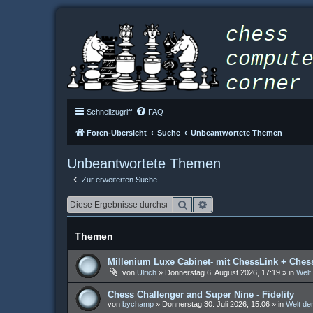
Schnellzugriff
FAQ
Foren-Übersicht
Suche
Unbeantwortete Themen
Unbeantwortete Themen
Zur erweiterten Suche
Suche
Erweiterte Suche
Themen
Millenium Luxe Cabinet- mit ChessLink + Ches
von
Ulrich
»
Donnerstag 6. August 2026, 17:19
» in
Welt
Chess Challenger and Super Nine - Fidelity
von
bychamp
»
Donnerstag 30. Juli 2026, 15:06
» in
Welt de