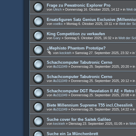
Frage zu Pewatronic Explorer Pro
von
Ulrich
»
Donnerstag 16. Oktober 2025, 14:12
» in
Welt 
Ersatzfiguren Satz Genius Exclusive (Millenni
von
voelkx
»
Montag 6. Oktober 2025, 19:11
» in
Welt der S
King Competition zu verkaufen
von
Gary
»
Sonntag 5. Oktober 2025, 16:32
» in
Welt der S
¿Mephisto Phantom Prototipe?
von
keckteh
»
Samstag 27. September 2025, 23:32
» in
Schachcomputer Tabutronic Cerno
von
illu311049
»
Donnerstag 25. September 2025, 20:20
» in
Schachcomputer Tabutronic Cerno
von
illu311049
»
Donnerstag 25. September 2025, 20:12
» in
Schachcomputer DGT Revelation II AE + Retro
von
illu311049
»
Donnerstag 25. September 2025, 20:08
» in
Biete Millennium Supreme T55 incl.Chesslink
von
illu311049
»
Donnerstag 25. September 2025, 14:22
» in
Suche cover for the Saitek Galileo
von
keckteh
»
Dienstag 23. September 2025, 01:05
» in
Welt
Suche ein 1a Münchenbrett