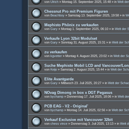
von
Ulrich
»
Montag 15. September 2025, 15:48
» in
Welt de
Chessnut Pro mit Premium Figuren
von
Beachboy
»
Samstag 13. September 2025, 19:58
» in
We
Mephisto Phönix zu verkaufen
von
Gary
»
Montag 1. September 2025, 06:10
» in
Welt der
Verkaufe Lyon 32bit Modulset
von
Gary
»
Sonntag 31. August 2025, 15:31
» in
Welt der S
zu verkaufen
von
kgvetter
»
Montag 4. August 2025, 23:02
» in
Welt der 
Suche Mephisto Mobil LCD and Vancouver/Lond
von
Keijo
»
Samstag 2. August 2025, 15:44
» in
Welt der Sc
Elite Avantgarde
von
Gary
»
Mittwoch 23. Juli 2025, 20:27
» in
Welt der Scha
NOvag Dimong in box x DGT Pegasus
von
bychamp
»
Donnerstag 17. Juli 2025, 18:06
» in
Welt de
PCB EAG - V2 - Original'
von
bychamp
»
Montag 14. Juli 2025, 02:56
» in
Welt der S
Verkauf Exclusive mit Vancouver 32bit
von
chess vince
»
Donnerstag 3. Juli 2025, 13:13
» in
Welt 