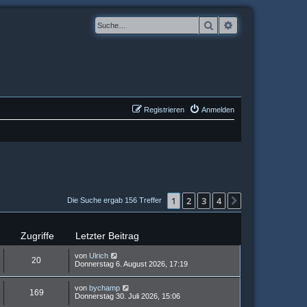
Suche
Erweiterte Suche
Registrieren
Anmelden
1
2
3
4
Nächste
Die Suche ergab 156 Treffer
Zugriffe
Letzter Beitrag
von
Ulrich
20
Donnerstag 6. August 2026, 17:19
von
bychamp
169
Donnerstag 30. Juli 2026, 15:06