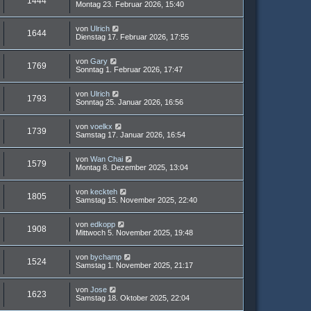
1444
Montag 23. Februar 2026, 15:40
von
Ulrich
1644
Dienstag 17. Februar 2026, 17:55
von
Gary
1769
Sonntag 1. Februar 2026, 17:47
von
Ulrich
1793
Sonntag 25. Januar 2026, 16:56
von
voelkx
1739
Samstag 17. Januar 2026, 16:54
von
Wan Chai
1579
Montag 8. Dezember 2025, 13:04
von
keckteh
1805
Samstag 15. November 2025, 22:40
von
edkopp
1908
Mittwoch 5. November 2025, 19:48
von
bychamp
1524
Samstag 1. November 2025, 21:17
von
Jose
1623
Samstag 18. Oktober 2025, 22:04