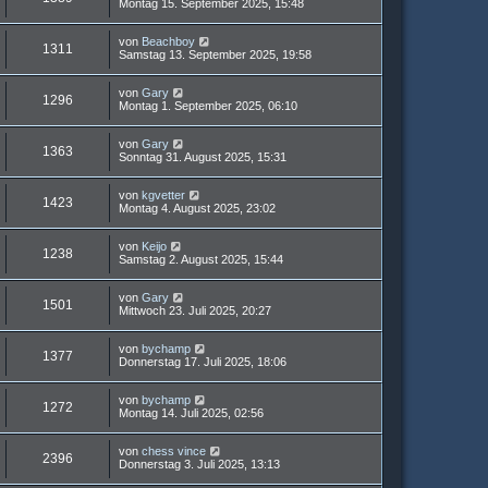
Montag 15. September 2025, 15:48
von
Beachboy
1311
Samstag 13. September 2025, 19:58
von
Gary
1296
Montag 1. September 2025, 06:10
von
Gary
1363
Sonntag 31. August 2025, 15:31
von
kgvetter
1423
Montag 4. August 2025, 23:02
von
Keijo
1238
Samstag 2. August 2025, 15:44
von
Gary
1501
Mittwoch 23. Juli 2025, 20:27
von
bychamp
1377
Donnerstag 17. Juli 2025, 18:06
von
bychamp
1272
Montag 14. Juli 2025, 02:56
von
chess vince
2396
Donnerstag 3. Juli 2025, 13:13