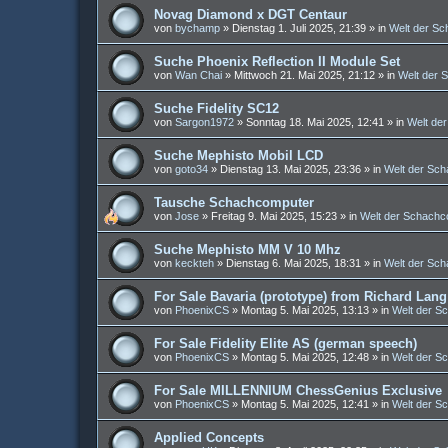
Novag Diamond x DGT Centaur
von
bychamp
»
Dienstag 1. Juli 2025, 21:39
» in
Welt der S
Suche Phoenix Reflection II Module Set
von
Wan Chai
»
Mittwoch 21. Mai 2025, 21:12
» in
Welt der 
Suche Fidelity SC12
von
Sargon1972
»
Sonntag 18. Mai 2025, 12:41
» in
Welt de
Suche Mephisto Mobil LCD
von
goto34
»
Dienstag 13. Mai 2025, 23:36
» in
Welt der Sc
Tausche Schachcomputer
von
Jose
»
Freitag 9. Mai 2025, 15:23
» in
Welt der Schachc
Suche Mephisto MM V 10 Mhz
von
keckteh
»
Dienstag 6. Mai 2025, 18:31
» in
Welt der Sc
For Sale Bavaria (prototype) from Richard Lang
von
PhoenixCS
»
Montag 5. Mai 2025, 13:13
» in
Welt der S
For Sale Fidelity Elite AS (german speech)
von
PhoenixCS
»
Montag 5. Mai 2025, 12:48
» in
Welt der S
For Sale MILLENNIUM ChessGenius Exclusive
von
PhoenixCS
»
Montag 5. Mai 2025, 12:41
» in
Welt der S
Applied Concepts