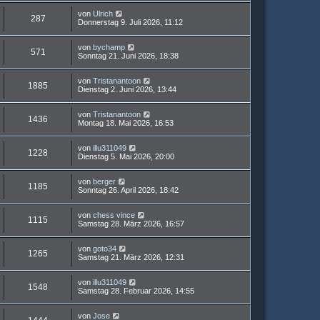
von
Ulrich
287
Donnerstag 9. Juli 2026, 11:12
von
bychamp
571
Sonntag 21. Juni 2026, 18:38
von
Tristanantoon
1885
Dienstag 2. Juni 2026, 13:44
von
Tristanantoon
1436
Montag 18. Mai 2026, 16:53
von
illu311049
1228
Dienstag 5. Mai 2026, 20:00
von
berger
1185
Sonntag 26. April 2026, 18:42
von
chess vince
1115
Samstag 28. März 2026, 16:57
von
goto34
1265
Samstag 21. März 2026, 12:31
von
illu311049
1548
Samstag 28. Februar 2026, 14:55
von
Jose