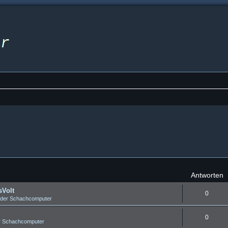
Antworten
sVolt
0
 der Schachcomputer
0
r Schachcomputer