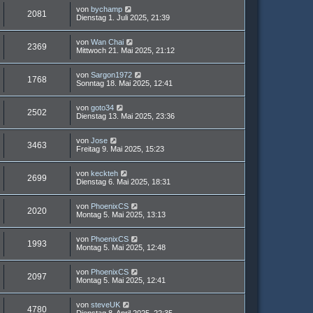
von
bychamp
2081
Dienstag 1. Juli 2025, 21:39
von
Wan Chai
2369
Mittwoch 21. Mai 2025, 21:12
von
Sargon1972
1768
Sonntag 18. Mai 2025, 12:41
von
goto34
2502
Dienstag 13. Mai 2025, 23:36
von
Jose
3463
Freitag 9. Mai 2025, 15:23
von
keckteh
2699
Dienstag 6. Mai 2025, 18:31
von
PhoenixCS
2020
Montag 5. Mai 2025, 13:13
von
PhoenixCS
1993
Montag 5. Mai 2025, 12:48
von
PhoenixCS
2097
Montag 5. Mai 2025, 12:41
von
steveUK
4780
Dienstag 8. April 2025, 22:35