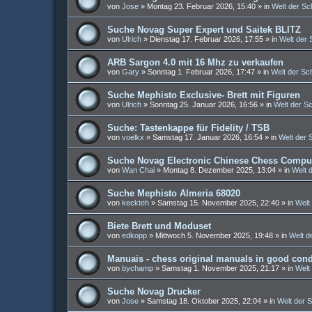
von
Jose
»
Montag 23. Februar 2026, 15:40
» in
Welt der S
Suche Novag Super Expert und Saitek BLITZ
von
Ulrich
»
Dienstag 17. Februar 2026, 17:55
» in
Welt der
ARB Sargon 4.0 mit 16 Mhz zu verkaufen
von
Gary
»
Sonntag 1. Februar 2026, 17:47
» in
Welt der S
Suche Mephisto Exclusive- Brett mit Figuren
von
Ulrich
»
Sonntag 25. Januar 2026, 16:56
» in
Welt der S
Suche: Tastenkappe für Fidelity / TSB
von
voelkx
»
Samstag 17. Januar 2026, 16:54
» in
Welt der
Suche Novag Electronic Chinese Chess Comput
von
Wan Chai
»
Montag 8. Dezember 2025, 13:04
» in
Welt 
Suche Mephisto Almeria 68020
von
keckteh
»
Samstag 15. November 2025, 22:40
» in
Welt
Biete Brett und Moduset
von
edkopp
»
Mittwoch 5. November 2025, 19:48
» in
Welt d
Manuais - chess original manuals in good cond
von
bychamp
»
Samstag 1. November 2025, 21:17
» in
Welt
Suche Novag Drucker
von
Jose
»
Samstag 18. Oktober 2025, 22:04
» in
Welt der 