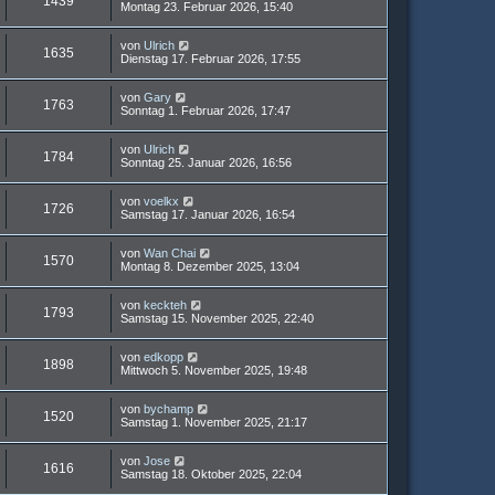
1439
Montag 23. Februar 2026, 15:40
von
Ulrich
1635
Dienstag 17. Februar 2026, 17:55
von
Gary
1763
Sonntag 1. Februar 2026, 17:47
von
Ulrich
1784
Sonntag 25. Januar 2026, 16:56
von
voelkx
1726
Samstag 17. Januar 2026, 16:54
von
Wan Chai
1570
Montag 8. Dezember 2025, 13:04
von
keckteh
1793
Samstag 15. November 2025, 22:40
von
edkopp
1898
Mittwoch 5. November 2025, 19:48
von
bychamp
1520
Samstag 1. November 2025, 21:17
von
Jose
1616
Samstag 18. Oktober 2025, 22:04