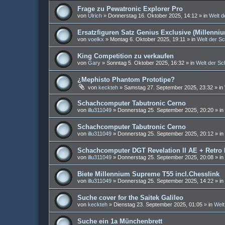
Frage zu Pewatronic Explorer Pro
von
Ulrich
»
Donnerstag 16. Oktober 2025, 14:12
» in
Welt 
Ersatzfiguren Satz Genius Exclusive (Millenni
von
voelkx
»
Montag 6. Oktober 2025, 19:11
» in
Welt der S
King Competition zu verkaufen
von
Gary
»
Sonntag 5. Oktober 2025, 16:32
» in
Welt der S
¿Mephisto Phantom Prototipe?
von
keckteh
»
Samstag 27. September 2025, 23:32
» in
Schachcomputer Tabutronic Cerno
von
illu311049
»
Donnerstag 25. September 2025, 20:20
» in
Schachcomputer Tabutronic Cerno
von
illu311049
»
Donnerstag 25. September 2025, 20:12
» in
Schachcomputer DGT Revelation II AE + Retro
von
illu311049
»
Donnerstag 25. September 2025, 20:08
» in
Biete Millennium Supreme T55 incl.Chesslink
von
illu311049
»
Donnerstag 25. September 2025, 14:22
» in
Suche cover for the Saitek Galileo
von
keckteh
»
Dienstag 23. September 2025, 01:05
» in
Welt
Suche ein 1a Münchenbrett