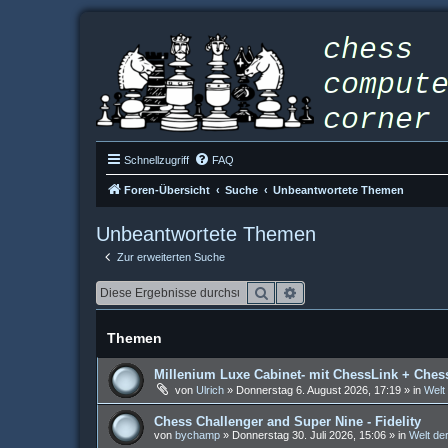
Schnellzugriff
FAQ
Foren-Übersicht
Suche
Unbeantwortete Themen
Unbeantwortete Themen
Zur erweiterten Suche
Suche
Erweiterte Suche
Themen
Millenium Luxe Cabinet- mit ChessLink + Ches
von
Ulrich
»
Donnerstag 6. August 2026, 17:19
» in
Welt
Chess Challenger and Super Nine - Fidelity
von
bychamp
»
Donnerstag 30. Juli 2026, 15:06
» in
Welt de