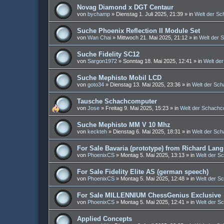
Novag Diamond x DGT Centaur
von
bychamp
»
Dienstag 1. Juli 2025, 21:39
» in
Welt der S
Suche Phoenix Reflection II Module Set
von
Wan Chai
»
Mittwoch 21. Mai 2025, 21:12
» in
Welt der 
Suche Fidelity SC12
von
Sargon1972
»
Sonntag 18. Mai 2025, 12:41
» in
Welt de
Suche Mephisto Mobil LCD
von
goto34
»
Dienstag 13. Mai 2025, 23:36
» in
Welt der Sc
Tausche Schachcomputer
von
Jose
»
Freitag 9. Mai 2025, 15:23
» in
Welt der Schachc
Suche Mephisto MM V 10 Mhz
von
keckteh
»
Dienstag 6. Mai 2025, 18:31
» in
Welt der Sc
For Sale Bavaria (prototype) from Richard Lang
von
PhoenixCS
»
Montag 5. Mai 2025, 13:13
» in
Welt der S
For Sale Fidelity Elite AS (german speech)
von
PhoenixCS
»
Montag 5. Mai 2025, 12:48
» in
Welt der S
For Sale MILLENNIUM ChessGenius Exclusive
von
PhoenixCS
»
Montag 5. Mai 2025, 12:41
» in
Welt der S
Applied Concepts