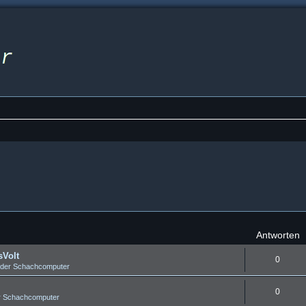
Antworten
sVolt
0
 der Schachcomputer
0
r Schachcomputer