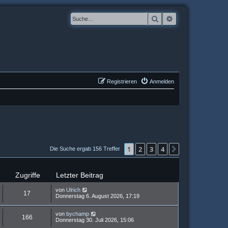
Suche
Erweiterte Suche
Registrieren
Anmelden
1
2
3
4
Nächste
Die Suche ergab 156 Treffer
Zugriffe
Letzter Beitrag
von
Ulrich
17
Donnerstag 6. August 2026, 17:19
von
bychamp
166
Donnerstag 30. Juli 2026, 15:06