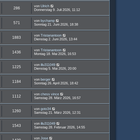
von
Ulrich
286
Donnerstag 9. Juli 2026, 11:12
von
bychamp
571
Sonntag 21. Juni 2026, 18:38
von
Tristanantoon
1883
Dienstag 2. Juni 2026, 13:44
von
Tristanantoon
1436
Montag 18. Mai 2026, 16:53
von
illu311049
1225
Dienstag 5. Mai 2026, 20:00
von
berger
1184
Sonntag 26. April 2026, 18:42
von
chess vince
1112
Samstag 28. März 2026, 16:57
von
goto34
1260
Samstag 21. März 2026, 12:31
von
illu311049
1543
Samstag 28. Februar 2026, 14:55
von
Jose