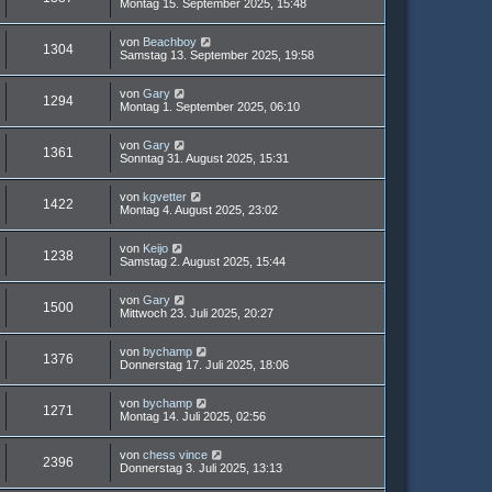
Montag 15. September 2025, 15:48
von
Beachboy
1304
Samstag 13. September 2025, 19:58
von
Gary
1294
Montag 1. September 2025, 06:10
von
Gary
1361
Sonntag 31. August 2025, 15:31
von
kgvetter
1422
Montag 4. August 2025, 23:02
von
Keijo
1238
Samstag 2. August 2025, 15:44
von
Gary
1500
Mittwoch 23. Juli 2025, 20:27
von
bychamp
1376
Donnerstag 17. Juli 2025, 18:06
von
bychamp
1271
Montag 14. Juli 2025, 02:56
von
chess vince
2396
Donnerstag 3. Juli 2025, 13:13