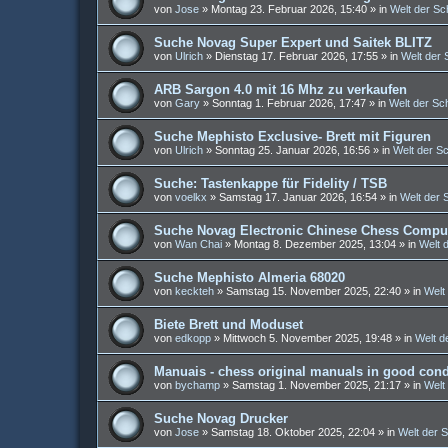
von
Jose
»
Montag 23. Februar 2026, 15:40
» in
Welt der S
Suche Novag Super Expert und Saitek BLITZ
von
Ulrich
»
Dienstag 17. Februar 2026, 17:55
» in
Welt der
ARB Sargon 4.0 mit 16 Mhz zu verkaufen
von
Gary
»
Sonntag 1. Februar 2026, 17:47
» in
Welt der S
Suche Mephisto Exclusive- Brett mit Figuren
von
Ulrich
»
Sonntag 25. Januar 2026, 16:56
» in
Welt der S
Suche: Tastenkappe für Fidelity / TSB
von
voelkx
»
Samstag 17. Januar 2026, 16:54
» in
Welt der
Suche Novag Electronic Chinese Chess Comput
von
Wan Chai
»
Montag 8. Dezember 2025, 13:04
» in
Welt 
Suche Mephisto Almeria 68020
von
keckteh
»
Samstag 15. November 2025, 22:40
» in
Welt
Biete Brett und Moduset
von
edkopp
»
Mittwoch 5. November 2025, 19:48
» in
Welt d
Manuais - chess original manuals in good cond
von
bychamp
»
Samstag 1. November 2025, 21:17
» in
Welt
Suche Novag Drucker
von
Jose
»
Samstag 18. Oktober 2025, 22:04
» in
Welt der 