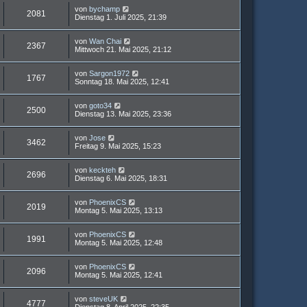
von
bychamp
2081
Dienstag 1. Juli 2025, 21:39
von
Wan Chai
2367
Mittwoch 21. Mai 2025, 21:12
von
Sargon1972
1767
Sonntag 18. Mai 2025, 12:41
von
goto34
2500
Dienstag 13. Mai 2025, 23:36
von
Jose
3462
Freitag 9. Mai 2025, 15:23
von
keckteh
2696
Dienstag 6. Mai 2025, 18:31
von
PhoenixCS
2019
Montag 5. Mai 2025, 13:13
von
PhoenixCS
1991
Montag 5. Mai 2025, 12:48
von
PhoenixCS
2096
Montag 5. Mai 2025, 12:41
von
steveUK
4777
Dienstag 8. April 2025, 22:35