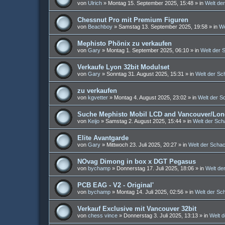
von
Ulrich
»
Montag 15. September 2025, 15:48
» in
Welt de
Chessnut Pro mit Premium Figuren
von
Beachboy
»
Samstag 13. September 2025, 19:58
» in
We
Mephisto Phönix zu verkaufen
von
Gary
»
Montag 1. September 2025, 06:10
» in
Welt der
Verkaufe Lyon 32bit Modulset
von
Gary
»
Sonntag 31. August 2025, 15:31
» in
Welt der S
zu verkaufen
von
kgvetter
»
Montag 4. August 2025, 23:02
» in
Welt der 
Suche Mephisto Mobil LCD and Vancouver/Lond
von
Keijo
»
Samstag 2. August 2025, 15:44
» in
Welt der Sc
Elite Avantgarde
von
Gary
»
Mittwoch 23. Juli 2025, 20:27
» in
Welt der Scha
NOvag Dimong in box x DGT Pegasus
von
bychamp
»
Donnerstag 17. Juli 2025, 18:06
» in
Welt de
PCB EAG - V2 - Original'
von
bychamp
»
Montag 14. Juli 2025, 02:56
» in
Welt der S
Verkauf Exclusive mit Vancouver 32bit
von
chess vince
»
Donnerstag 3. Juli 2025, 13:13
» in
Welt 