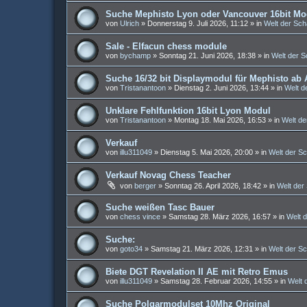
Suche Mephisto Lyon oder Vancouver 16bit Mo
von
Ulrich
»
Donnerstag 9. Juli 2026, 11:12
» in
Welt der Sc
Sale - Elfacun chess module
von
bychamp
»
Sonntag 21. Juni 2026, 18:38
» in
Welt der 
Suche 16/32 bit Displaymodul für Mephisto ab 
von
Tristanantoon
»
Dienstag 2. Juni 2026, 13:44
» in
Welt d
Unklare Fehlfunktion 16bit Lyon Modul
von
Tristanantoon
»
Montag 18. Mai 2026, 16:53
» in
Welt d
Verkauf
von
illu311049
»
Dienstag 5. Mai 2026, 20:00
» in
Welt der S
Verkauf Novag Chess Teacher
von
berger
»
Sonntag 26. April 2026, 18:42
» in
Welt der
Suche weißen Tasc Bauer
von
chess vince
»
Samstag 28. März 2026, 16:57
» in
Welt 
Suche:
von
goto34
»
Samstag 21. März 2026, 12:31
» in
Welt der S
Biete DGT Revelation II AE mit Retro Emus
von
illu311049
»
Samstag 28. Februar 2026, 14:55
» in
Welt 
Suche Polgarmodulset 10Mhz Original