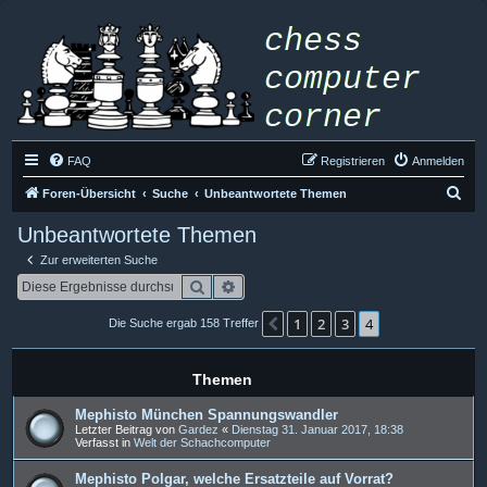
FAQ
Registrieren
Anmelden
S
Foren-Übersicht
Suche
Unbeantwortete Themen
u
Unbeantwortete Themen
c
Zur erweiterten Suche
h
Suche
Erweiterte Suche
e
1
2
3
4
Vorherige
Die Suche ergab 158 Treffer
Themen
Mephisto München Spannungswandler
Letzter Beitrag von
Gardez
«
Dienstag 31. Januar 2017, 18:38
Verfasst in
Welt der Schachcomputer
Mephisto Polgar, welche Ersatzteile auf Vorrat?