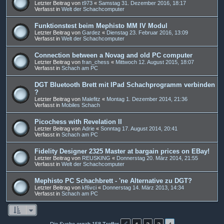
Letzter Beitrag von
t973
«
Samstag 31. Dezember 2016, 18:17
Verfasst in
Welt der Schachcomputer
Funktionstest beim Mephisto MM IV Modul
Letzter Beitrag von
Gardez
«
Dienstag 23. Februar 2016, 13:09
Verfasst in
Welt der Schachcomputer
Connection between a Novag and old PC computer
Letzter Beitrag von
fran_chess
«
Mittwoch 12. August 2015, 18:07
Verfasst in
Schach am PC
DGT Bluetooth Brett mit IPad Schachprogramm verbinden
?
Letzter Beitrag von
Malefitz
«
Montag 1. Dezember 2014, 21:36
Verfasst in
Mobiles Schach
Picochess with Revelation II
Letzter Beitrag von
Adrie
«
Sonntag 17. August 2014, 20:41
Verfasst in
Schach am PC
Fidelity Designer 2325 Master at bargain prices on EBay!
Letzter Beitrag von
REUSKING
«
Donnerstag 20. März 2014, 21:55
Verfasst in
Welt der Schachcomputer
Mephisto PC Schachbrett - 'ne Alternative zu DGT?
Letzter Beitrag von
kf6vci
«
Donnerstag 14. März 2013, 14:34
Verfasst in
Schach am PC
Die Suche ergab 158 Treffer