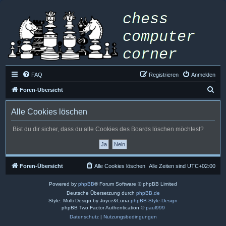
FAQ
Registrieren
Anmelden
S
Foren-Übersicht
u
Alle Cookies löschen
c
h
Bist du dir sicher, dass du alle Cookies des Boards löschen möchtest?
e
Foren-Übersicht
Alle Cookies löschen
Alle Zeiten sind
UTC+02:00
Powered by
phpBB
® Forum Software © phpBB Limited
Deutsche Übersetzung durch
phpBB.de
Style: Multi Design by Joyce&Luna
phpBB-Style-Design
phpBB Two Factor Authentication ©
paul999
Datenschutz
|
Nutzungsbedingungen