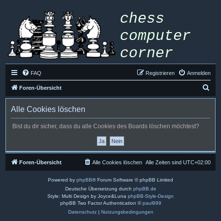
FAQ
Registrieren
Anmelden
S
Foren-Übersicht
u
Alle Cookies löschen
c
h
Bist du dir sicher, dass du alle Cookies des Boards löschen möchtest?
e
Foren-Übersicht
Alle Cookies löschen
Alle Zeiten sind
UTC+02:00
Powered by
phpBB
® Forum Software © phpBB Limited
Deutsche Übersetzung durch
phpBB.de
Style: Multi Design by Joyce&Luna
phpBB-Style-Design
phpBB Two Factor Authentication ©
paul999
Datenschutz
|
Nutzungsbedingungen