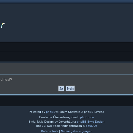
öchtest?
Powered by
phpBB
® Forum Software © phpBB Limited
Deutsche Übersetzung durch
phpBB.de
Style: Multi Design by Joyce&Luna
phpBB-Style-Design
phpBB Two Factor Authentication ©
paul999
Datenschutz
|
Nutzungsbedingungen