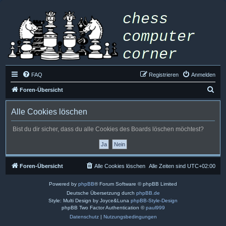
FAQ
Registrieren
Anmelden
S
Foren-Übersicht
u
Alle Cookies löschen
c
h
Bist du dir sicher, dass du alle Cookies des Boards löschen möchtest?
e
Foren-Übersicht
Alle Cookies löschen
Alle Zeiten sind
UTC+02:00
Powered by
phpBB
® Forum Software © phpBB Limited
Deutsche Übersetzung durch
phpBB.de
Style: Multi Design by Joyce&Luna
phpBB-Style-Design
phpBB Two Factor Authentication ©
paul999
Datenschutz
|
Nutzungsbedingungen