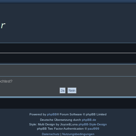
öchtest?
Powered by
phpBB
® Forum Software © phpBB Limited
Deutsche Übersetzung durch
phpBB.de
Style: Multi Design by Joyce&Luna
phpBB-Style-Design
phpBB Two Factor Authentication ©
paul999
Datenschutz
|
Nutzungsbedingungen