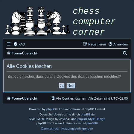
FAQ
Registrieren
Anmelden
S
Foren-Übersicht
u
Alle Cookies löschen
c
h
Bist du dir sicher, dass du alle Cookies des Boards löschen möchtest?
e
Foren-Übersicht
Alle Cookies löschen
Alle Zeiten sind
UTC+02:00
Powered by
phpBB
® Forum Software © phpBB Limited
Deutsche Übersetzung durch
phpBB.de
Style: Multi Design by Joyce&Luna
phpBB-Style-Design
phpBB Two Factor Authentication ©
paul999
Datenschutz
|
Nutzungsbedingungen