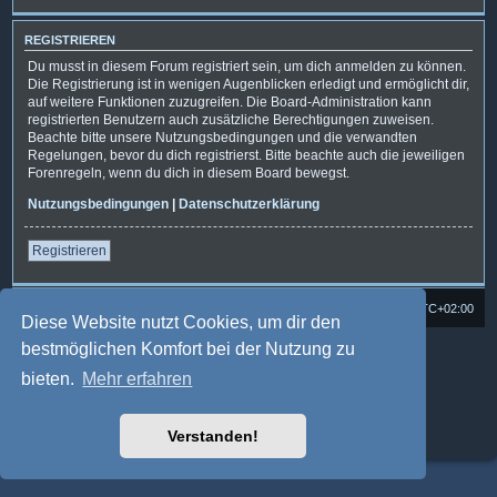
REGISTRIEREN
Du musst in diesem Forum registriert sein, um dich anmelden zu können.
Die Registrierung ist in wenigen Augenblicken erledigt und ermöglicht dir,
auf weitere Funktionen zuzugreifen. Die Board-Administration kann
registrierten Benutzern auch zusätzliche Berechtigungen zuweisen.
Beachte bitte unsere Nutzungsbedingungen und die verwandten
Regelungen, bevor du dich registrierst. Bitte beachte auch die jeweiligen
Forenregeln, wenn du dich in diesem Board bewegst.
Nutzungsbedingungen
|
Datenschutzerklärung
Registrieren
Foren-Übersicht
Alle Cookies löschen
Alle Zeiten sind
UTC+02:00
Diese Website nutzt Cookies, um dir den
bestmöglichen Komfort bei der Nutzung zu
Powered by
phpBB
® Forum Software © phpBB Limited
Deutsche Übersetzung durch
phpBB.de
bieten.
Mehr erfahren
Style: Multi Design by Joyce&Luna
phpBB-Style-Design
phpBB Two Factor Authentication ©
paul999
Datenschutz
|
Nutzungsbedingungen
Verstanden!