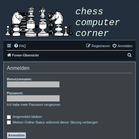
FAQ
Registrieren
Anmelden
S
Foren-Übersicht
u
Anmelden
c
h
Benutzername:
e
Passwort:
Ich habe mein Passwort vergessen
Angemeldet bleiben
Meinen Online-Status während dieser Sitzung verbergen