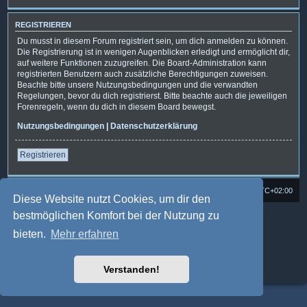
REGISTRIEREN
Du musst in diesem Forum registriert sein, um dich anmelden zu können.
Die Registrierung ist in wenigen Augenblicken erledigt und ermöglicht dir,
auf weitere Funktionen zuzugreifen. Die Board-Administration kann
registrierten Benutzern auch zusätzliche Berechtigungen zuweisen.
Beachte bitte unsere Nutzungsbedingungen und die verwandten
Regelungen, bevor du dich registrierst. Bitte beachte auch die jeweiligen
Forenregeln, wenn du dich in diesem Board bewegst.
Nutzungsbedingungen
|
Datenschutzerklärung
Registrieren
Foren-Übersicht
Alle Cookies löschen
Alle Zeiten sind
UTC+02:00
Diese Website nutzt Cookies, um dir den
bestmöglichen Komfort bei der Nutzung zu
Powered by
phpBB
® Forum Software © phpBB Limited
Deutsche Übersetzung durch
phpBB.de
bieten.
Mehr erfahren
Style: Multi Design by Joyce&Luna
phpBB-Style-Design
phpBB Two Factor Authentication ©
paul999
Datenschutz
|
Nutzungsbedingungen
Verstanden!