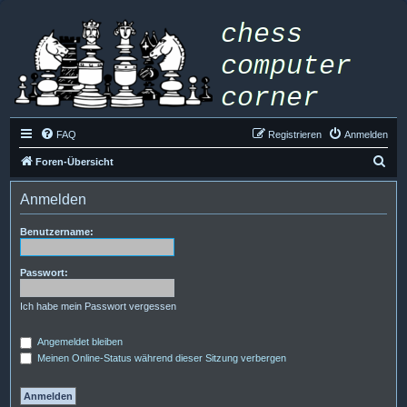
FAQ
Registrieren
Anmelden
S
Foren-Übersicht
u
Anmelden
c
h
Benutzername:
e
Passwort:
Ich habe mein Passwort vergessen
Angemeldet bleiben
Meinen Online-Status während dieser Sitzung verbergen