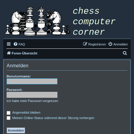
FAQ
Registrieren
Anmelden
S
Foren-Übersicht
u
Anmelden
c
h
Benutzername:
e
Passwort:
Ich habe mein Passwort vergessen
Angemeldet bleiben
Meinen Online-Status während dieser Sitzung verbergen