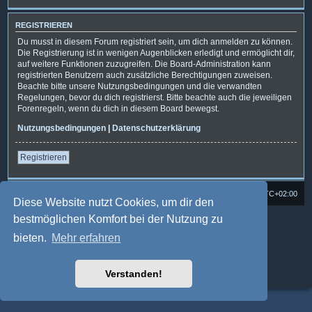
REGISTRIEREN
Du musst in diesem Forum registriert sein, um dich anmelden zu können.
Die Registrierung ist in wenigen Augenblicken erledigt und ermöglicht dir,
auf weitere Funktionen zuzugreifen. Die Board-Administration kann
registrierten Benutzern auch zusätzliche Berechtigungen zuweisen.
Beachte bitte unsere Nutzungsbedingungen und die verwandten
Regelungen, bevor du dich registrierst. Bitte beachte auch die jeweiligen
Forenregeln, wenn du dich in diesem Board bewegst.
Nutzungsbedingungen
|
Datenschutzerklärung
Registrieren
Foren-Übersicht
Alle Cookies löschen
Alle Zeiten sind
UTC+02:00
Diese Website nutzt Cookies, um dir den
bestmöglichen Komfort bei der Nutzung zu
Powered by
phpBB
® Forum Software © phpBB Limited
Deutsche Übersetzung durch
phpBB.de
bieten.
Mehr erfahren
Style: Multi Design by Joyce&Luna
phpBB-Style-Design
phpBB Two Factor Authentication ©
paul999
Datenschutz
|
Nutzungsbedingungen
Verstanden!