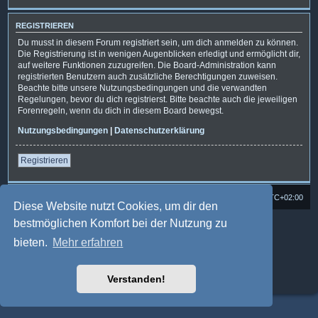
REGISTRIEREN
Du musst in diesem Forum registriert sein, um dich anmelden zu können.
Die Registrierung ist in wenigen Augenblicken erledigt und ermöglicht dir,
auf weitere Funktionen zuzugreifen. Die Board-Administration kann
registrierten Benutzern auch zusätzliche Berechtigungen zuweisen.
Beachte bitte unsere Nutzungsbedingungen und die verwandten
Regelungen, bevor du dich registrierst. Bitte beachte auch die jeweiligen
Forenregeln, wenn du dich in diesem Board bewegst.
Nutzungsbedingungen
|
Datenschutzerklärung
Registrieren
Foren-Übersicht
Alle Cookies löschen
Alle Zeiten sind
UTC+02:00
Diese Website nutzt Cookies, um dir den
bestmöglichen Komfort bei der Nutzung zu
Powered by
phpBB
® Forum Software © phpBB Limited
Deutsche Übersetzung durch
phpBB.de
bieten.
Mehr erfahren
Style: Multi Design by Joyce&Luna
phpBB-Style-Design
phpBB Two Factor Authentication ©
paul999
Datenschutz
|
Nutzungsbedingungen
Verstanden!