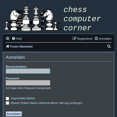
FAQ
Registrieren
Anmelden
S
Foren-Übersicht
u
Anmelden
c
h
Benutzername:
e
Passwort:
Ich habe mein Passwort vergessen
Angemeldet bleiben
Meinen Online-Status während dieser Sitzung verbergen