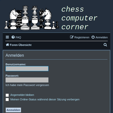
FAQ
Registrieren
Anmelden
S
Foren-Übersicht
u
Anmelden
c
h
Benutzername:
e
Passwort:
Ich habe mein Passwort vergessen
Angemeldet bleiben
Meinen Online-Status während dieser Sitzung verbergen