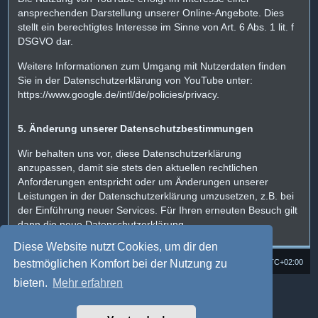
ansprechenden Darstellung unserer Online-Angebote. Dies
stellt ein berechtigtes Interesse im Sinne von Art. 6 Abs. 1 lit. f
DSGVO dar.
Weitere Informationen zum Umgang mit Nutzerdaten finden
Sie in der Datenschutzerklärung von YouTube unter:
https://www.google.de/intl/de/policies/privacy.
5. Änderung unserer Datenschutzbestimmungen
Wir behalten uns vor, diese Datenschutzerklärung
anzupassen, damit sie stets den aktuellen rechtlichen
Anforderungen entspricht oder um Änderungen unserer
Leistungen in der Datenschutzerklärung umzusetzen, z.B. bei
der Einführung neuer Services. Für Ihren erneuten Besuch gilt
dann die neue Datenschutzerklärung.
Diese Website nutzt Cookies, um dir den
bestmöglichen Komfort bei der Nutzung zu
Foren-Übersicht
Alle Cookies löschen
Alle Zeiten sind
UTC+02:00
bieten.
Mehr erfahren
Powered by
phpBB
® Forum Software © phpBB Limited
Deutsche Übersetzung durch
phpBB.de
Style: Multi Design by Joyce&Luna
phpBB-Style-Design