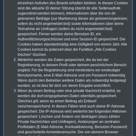
einzelnen Aufrufen des Boards erhalten bleiben. In diesen Cookies
sind die aktuelle ID deiner Sitzung (damit dir alle Seitenaufrufe
zugeordnet werden können), Informationen über die von dir
gelesenen Beiträge (zur Markierung dieser als gelesen/ungelesen;
sofern du nicht angemeldet bist) sowie Informationen über deine
Teilnahme an Umfragen (sofern du nicht angemeldet bist)
gespeichert. Ferner werden deine Benutzer-ID, ein
Authentifizierungsschlüssel und eine Session-ID gespeichert. Die
Cookies haben standardmäßig eine Gültigkeit von einem Jahr. Alle
Cookies kannst du jederzeit über die Funktion „Alle Cookies
löschen“ löschen.
Weiterhin werden die Daten gespeichert, die du bei der
Registrierung, in deinem Profil oder deinem persönlichem Bereich
angibst. Für die Registrierung sind mindestens ein eindeutiger
Benutzername, eine E-Mail-Adresse und ein Passwort notwendig.
Wenn durch den Betreiber weitere Daten als notwendig festgelegt
wurden, so ist dies für dich vor deren Eingabe ersichtlich.
Wenn du einen Beitrag oder eine private Nachricht erstellst, so
werden die dort eingegebenen Daten ebenfalls gespeichert.
Gleiches gilt, wenn du einen Beitrag als Entwurf
zwischenspeicherst. In diesen Fällen wird auch deine IP-Adresse
gespeichert. Die IP-Adresse wird weiterhin bei folgenden Aktionen
gespeichert: Löschen und Ändern von Beiträgen (dazu zählen
Private Nachrichten und Umfragen), Änderungen an zentralen
Profildaten (E-Mail-Adresse, Kontoaktivierung, Benutzer-Passwort)
und gescheiterte Anmeldeversuche. Die von deinem Browser