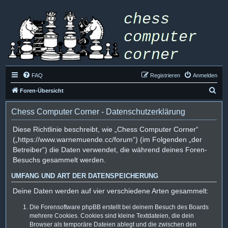
FAQ
Registrieren
Anmelden
S
Foren-Übersicht
u
Chess Computer Corner - Datenschutzerklärung
c
h
Diese Richtlinie beschreibt, wie „Chess Computer Corner“
(„https://www.warnemuende.cc/forum“) (im Folgenden „der
e
Betreiber“) die Daten verwendet, die während deines Foren-
Besuchs gesammelt werden.
UMFANG UND ART DER DATENSPEICHERUNG
Deine Daten werden auf vier verschiedene Arten gesammelt:
Die Forensoftware phpBB erstellt bei deinem Besuch des Boards
mehrere Cookies. Cookies sind kleine Textdateien, die dein
Browser als temporäre Dateien ablegt und die zwischen den